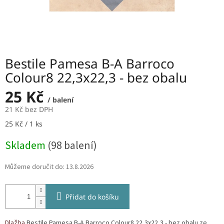
Bestile Pamesa B-A Barroco
Colour8 22,3x22,3 - bez obalu
25 Kč
/ balení
21 Kč bez DPH
Měrná
25 Kč / 1 ks
cena:
Skladem
(98 balení)
Můžeme doručit do:
13.8.2026
Přidat do košíku
Dlažba
Bestile Pamesa B-A Barroco Colour8 22,3x22,3 - bez obalu ze