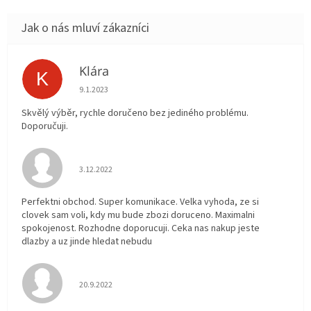
Klára
K
Hodnocení obchodu je 5 z 5 hvězdiček.
9.1.2023
Skvělý výběr, rychle doručeno bez jediného problému.
Doporučuji.
Hodnocení obchodu je 5 z 5 hvězdiček.
3.12.2022
Perfektni obchod. Super komunikace. Velka vyhoda, ze si
clovek sam voli, kdy mu bude zbozi doruceno. Maximalni
spokojenost. Rozhodne doporucuji. Ceka nas nakup jeste
dlazby a uz jinde hledat nebudu
Hodnocení obchodu je 5 z 5 hvězdiček.
20.9.2022