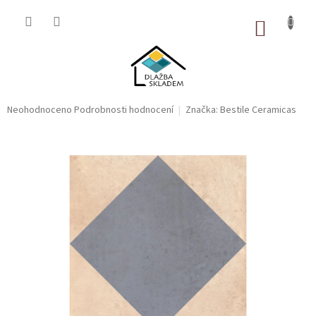
Přejít
na
NÁKUP
obsah
KOŠÍK
Průměrné
Neohodnoceno
Podrobnosti hodnocení
Značka:
Bestile Ceramicas
hodnocení
produktu
je
0,0
z
5
hvězdiček.