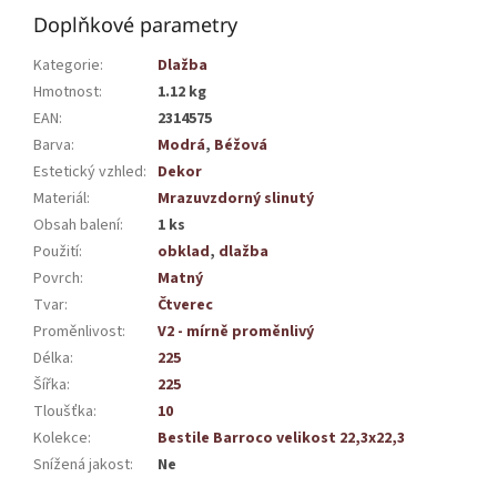
Doplňkové parametry
Kategorie
:
Dlažba
Hmotnost
:
1.12 kg
EAN
:
2314575
Barva
:
Modrá
,
Béžová
Estetický vzhled
:
Dekor
Materiál
:
Mrazuvzdorný slinutý
Obsah balení
:
1 ks
Použití
:
obklad
,
dlažba
Povrch
:
Matný
Tvar
:
Čtverec
Proměnlivost
:
V2 - mírně proměnlivý
Délka
:
225
Šířka
:
225
Tloušťka
:
10
Kolekce
:
Bestile Barroco velikost 22,3x22,3
Snížená jakost
:
Ne