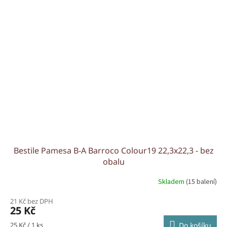
Bestile Pamesa B-A Barroco Colour19 22,3x22,3 - bez
obalu
Skladem
(15 balení)
21 Kč bez DPH
25 Kč
Měrná
25 Kč / 1 ks
Do košíku