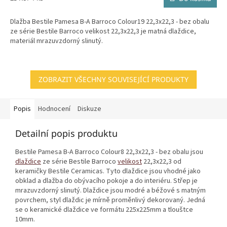
cena:
Dlažba Bestile Pamesa B-A Barroco Colour19 22,3x22,3 - bez obalu
ze série Bestile Barroco velikost 22,3x22,3 je matná dlaždice,
materiál mrazuvzdorný slinutý.
ZOBRAZIT VŠECHNY SOUVISEJÍCÍ PRODUKTY
Popis
Hodnocení
Diskuze
Detailní popis produktu
Bestile Pamesa B-A Barroco Colour8 22,3x22,3 - bez obalu jsou
dlaždice
ze série Bestile Barroco
velikost
22,3x22,3 od
keramičky Bestile Ceramicas. Tyto dlaždice jsou vhodné jako
obklad a dlažba do obývacího pokoje a do interiéru. Střep je
mrazuvzdorný slinutý. Dlaždice jsou modré a béžové s matným
povrchem, styl dlaždic je mírně proměnlivý dekorovaný. Jedná
se o keramické dlaždice ve formátu 225x225mm a tlouštce
10mm.