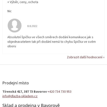
+ Výběr, ceny, ochota
Nic
Hodnocení obchodu je 5 z 5 hvězdiček.
8.8.2022
Absolutní špička ve všech směrech dodání komunikace jak s
objednavatelem tak při dodání nemá to chybu špička ve svém
oboru
Zobrazit další hodnocení
Z
á
p
a
Prodejní místo
t
Tírenská 417, 387 73 Bavorov
+420 734 730 953
í
info@dlazba-skladem.cz
Sklad a prodejna v Bavorově