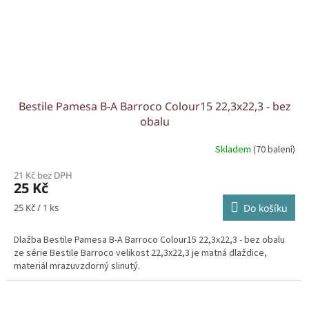
Bestile Pamesa B-A Barroco Colour15 22,3x22,3 - bez
obalu
Skladem
(70 balení)
21 Kč bez DPH
25 Kč
Měrná
25 Kč / 1 ks
Do košíku
cena:
Dlažba Bestile Pamesa B-A Barroco Colour15 22,3x22,3 - bez obalu
ze série Bestile Barroco velikost 22,3x22,3 je matná dlaždice,
materiál mrazuvzdorný slinutý.