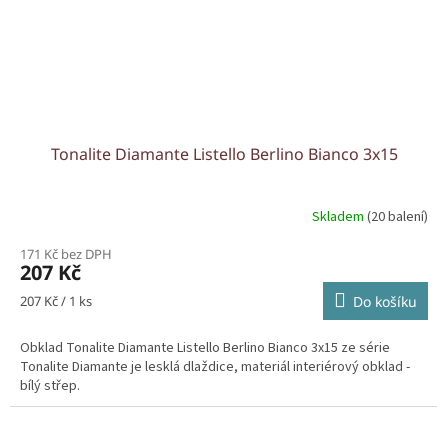
Tonalite Diamante Listello Berlino Bianco 3x15
Skladem
(20 balení)
171 Kč bez DPH
207 Kč
Měrná
207 Kč / 1 ks
Do košíku
cena:
Obklad Tonalite Diamante Listello Berlino Bianco 3x15 ze série
Tonalite Diamante je lesklá dlaždice, materiál interiérový obklad -
bílý střep.