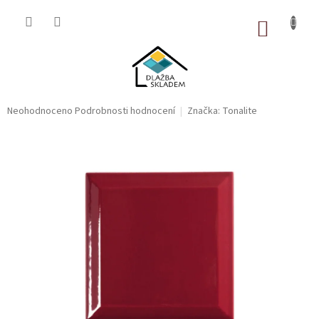
Přejít
na
NÁKUP
obsah
KOŠÍK
Průměrné
Neohodnoceno
Podrobnosti hodnocení
Značka:
Tonalite
hodnocení
produktu
je
0,0
z
5
hvězdiček.