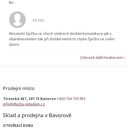
Nic
Hodnocení obchodu je 5 z 5 hvězdiček.
8.8.2022
Absolutní špička ve všech směrech dodání komunikace jak s
objednavatelem tak při dodání nemá to chybu špička ve svém
oboru
Zobrazit další hodnocení
Z
á
p
a
Prodejní místo
t
Tírenská 417, 387 73 Bavorov
+420 734 730 953
í
info@dlazba-skladem.cz
Sklad a prodejna v Bavorově
OTEVÍRACÍ DOBA