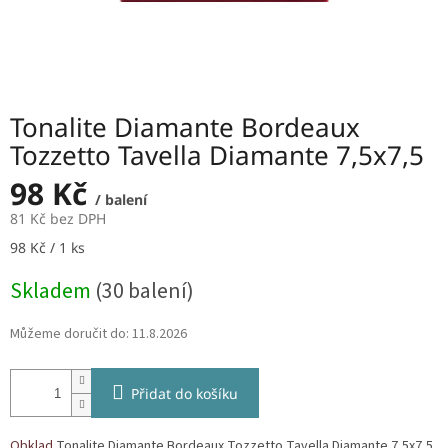
Tonalite Diamante Bordeaux
Tozzetto Tavella Diamante 7,5x7,5
98 Kč
/ balení
81 Kč bez DPH
Měrná
98 Kč / 1 ks
cena:
Skladem
(30 balení)
Můžeme doručit do:
11.8.2026
Přidat do košíku
Obklad
Tonalite Diamante Bordeaux Tozzetto Tavella Diamante 7,5x7,5