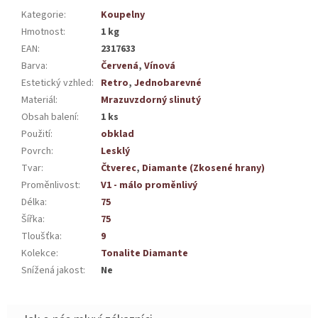
Kategorie
:
Koupelny
Hmotnost
:
1 kg
EAN
:
2317633
Barva
:
Červená
,
Vínová
Estetický vzhled
:
Retro
,
Jednobarevné
Materiál
:
Mrazuvzdorný slinutý
Obsah balení
:
1 ks
Použití
:
obklad
Povrch
:
Lesklý
Tvar
:
Čtverec
,
Diamante (Zkosené hrany)
Proměnlivost
:
V1 - málo proměnlivý
Délka
:
75
Šířka
:
75
Tloušťka
:
9
Kolekce
:
Tonalite Diamante
Snížená jakost
:
Ne