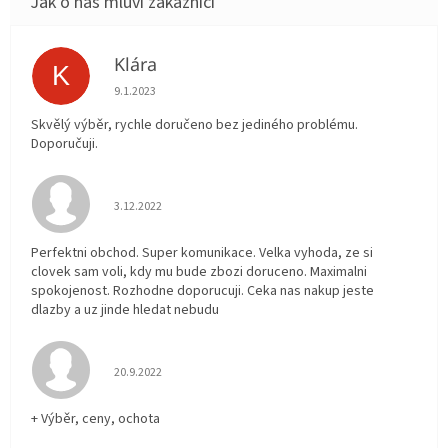
Klára
K
Hodnocení obchodu je 5 z 5 hvězdiček.
9.1.2023
Skvělý výběr, rychle doručeno bez jediného problému.
Doporučuji.
Hodnocení obchodu je 5 z 5 hvězdiček.
3.12.2022
Perfektni obchod. Super komunikace. Velka vyhoda, ze si
clovek sam voli, kdy mu bude zbozi doruceno. Maximalni
spokojenost. Rozhodne doporucuji. Ceka nas nakup jeste
dlazby a uz jinde hledat nebudu
Hodnocení obchodu je 5 z 5 hvězdiček.
20.9.2022
+ Výběr, ceny, ochota