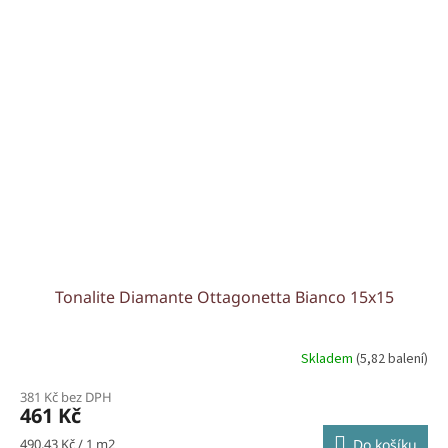
Tonalite Diamante Ottagonetta Bianco 15x15
Skladem
(5,82 balení)
381 Kč bez DPH
461 Kč
Měrná
490,43 Kč / 1 m2
Do košíku