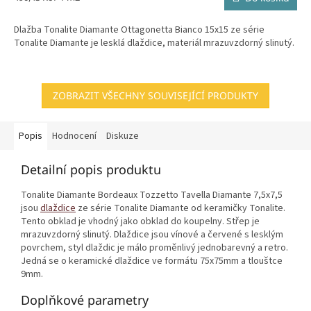
cena:
Dlažba Tonalite Diamante Ottagonetta Bianco 15x15 ze série
Tonalite Diamante je lesklá dlaždice, materiál mrazuvzdorný slinutý.
ZOBRAZIT VŠECHNY SOUVISEJÍCÍ PRODUKTY
Popis
Hodnocení
Diskuze
Detailní popis produktu
Tonalite Diamante Bordeaux Tozzetto Tavella Diamante 7,5x7,5
jsou
dlaždice
ze série Tonalite Diamante od keramičky Tonalite.
Tento obklad je vhodný jako obklad do koupelny. Střep je
mrazuvzdorný slinutý. Dlaždice jsou vínové a červené s lesklým
povrchem, styl dlaždic je málo proměnlivý jednobarevný a retro.
Jedná se o keramické dlaždice ve formátu 75x75mm a tlouštce
9mm.
Doplňkové parametry