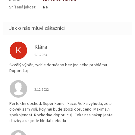
Snížená jakost
:
Ne
Klára
K
Hodnocení obchodu je 5 z 5 hvězdiček.
9.1.2023
Skvělý výběr, rychle doručeno bez jediného problému.
Doporučuji.
Hodnocení obchodu je 5 z 5 hvězdiček.
3.12.2022
Perfektni obchod. Super komunikace. Velka vyhoda, ze si
clovek sam voli, kdy mu bude zbozi doruceno. Maximalni
spokojenost. Rozhodne doporucuji. Ceka nas nakup jeste
dlazby a uz jinde hledat nebudu