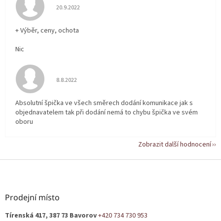
Hodnocení obchodu je 5 z 5 hvězdiček.
20.9.2022
+ Výběr, ceny, ochota
Nic
Hodnocení obchodu je 5 z 5 hvězdiček.
8.8.2022
Absolutní špička ve všech směrech dodání komunikace jak s
objednavatelem tak při dodání nemá to chybu špička ve svém
oboru
Zobrazit další hodnocení
Z
á
p
a
Prodejní místo
t
Tírenská 417, 387 73 Bavorov
+420 734 730 953
í