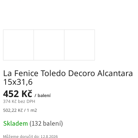
La Fenice Toledo Decoro Alcantara
15x31,6
452 Kč
/ balení
374 Kč bez DPH
Měrná
502,22 Kč / 1 m2
cena:
Skladem
(132 balení)
Můžeme doručit do:
12.8.2026