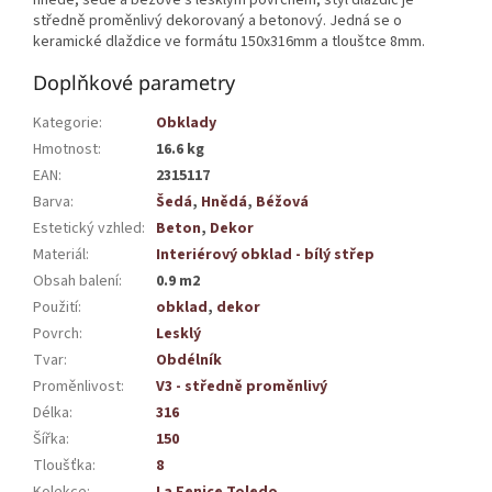
středně proměnlivý dekorovaný a betonový. Jedná se o
keramické dlaždice ve formátu 150x316mm a tlouštce 8mm.
Doplňkové parametry
Kategorie
:
Obklady
Hmotnost
:
16.6 kg
EAN
:
2315117
Barva
:
Šedá
,
Hnědá
,
Béžová
Estetický vzhled
:
Beton
,
Dekor
Materiál
:
Interiérový obklad - bílý střep
Obsah balení
:
0.9 m2
Použití
:
obklad
,
dekor
Povrch
:
Lesklý
Tvar
:
Obdélník
Proměnlivost
:
V3 - středně proměnlivý
Délka
:
316
Šířka
:
150
Tloušťka
:
8
Kolekce
:
La Fenice Toledo