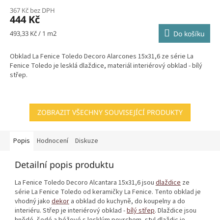
367 Kč bez DPH
444 Kč
Měrná
493,33 Kč / 1 m2
Do košíku
cena:
Obklad La Fenice Toledo Decoro Alarcones 15x31,6 ze série La
Fenice Toledo je lesklá dlaždice, materiál interiérový obklad - bílý
střep.
ZOBRAZIT VŠECHNY SOUVISEJÍCÍ PRODUKTY
Popis
Hodnocení
Diskuze
Detailní popis produktu
La Fenice Toledo Decoro Alcantara 15x31,6 jsou
dlaždice
ze
série La Fenice Toledo od keramičky La Fenice. Tento obklad je
vhodný jako
dekor
a obklad do kuchyně, do koupelny a do
interiéru. Střep je interiérový obklad -
bílý střep
. Dlaždice jsou
hnědé, šedé a béžové s lesklým povrchem, styl dlaždic je