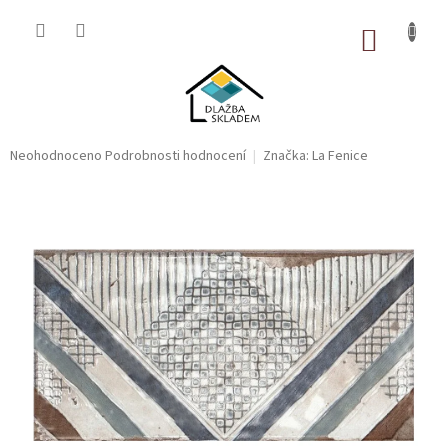
Přejít
na
NÁKUP
obsah
KOŠÍK
Průměrné
Neohodnoceno
Podrobnosti hodnocení
Značka:
La Fenice
hodnocení
produktu
je
0,0
z
5
hvězdiček.