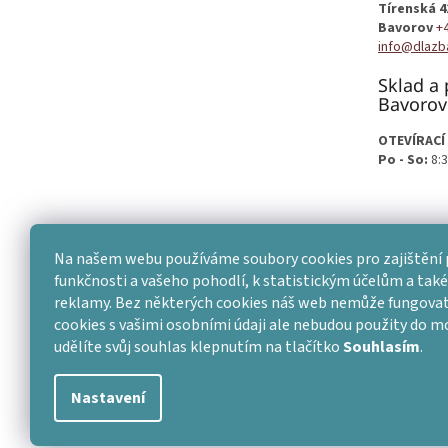
Tírenská 4
Bavorov
+
info@dlazb
Sklad a 
Bavorov
OTEVÍRACÍ
Po - So:
8:3
Na našem webu používáme soubory cookies pro zajištění 
funkčnosti a vašeho pohodlí, k statistickým účelům a také 
reklamy. Bez některých cookies náš web nemůže fungovat
cookies s vašimi osobními údaji ale nebudou použity do 
udělíte svůj souhlas klepnutím na tlačítko
Souhlasím
.
Nastavení
Copyright 2026
Dlažba skladem
. Všechna práva vyhraze