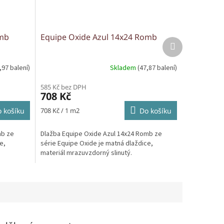
omb
Equipe Oxide Azul 14x24 Romb
Další
produkt
,97 balení)
Skladem
(47,87 balení)
585 Kč bez DPH
708 Kč
Měrná
 košíku
708 Kč / 1 m2
Do košíku
cena:
mb ze
Dlažba Equipe Oxide Azul 14x24 Romb ze
e,
série Equipe Oxide je matná dlaždice,
materiál mrazuvzdorný slinutý.