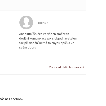
 5 z 5 hvězdiček.
Hodnocení obchodu je 5 z 5 hvězdiček.
8.8.2022
Absolutní špička ve všech směrech
dodání komunikace jak s objednavatelem
tak při dodání nemá to chybu špička ve
svém oboru
Zobrazit další hodnocení
nás na Facebook