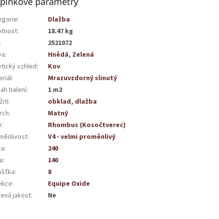
plňkové parametry
egorie
:
Dlažba
tnost
:
18.47 kg
:
2521072
va
:
Hnědá
,
Zelená
etický vzhled
:
Kov
riál
:
Mrazuvzdorný slinutý
ah balení
:
1 m2
ití
:
obklad
,
dlažba
rch
:
Matný
r
:
Rhombus (Kosočtverec)
měnlivost
:
V4 - velmi proměnlivý
ka
:
240
a
:
140
ušťka
:
8
ekce
:
Equipe Oxide
žená jakost
:
Ne