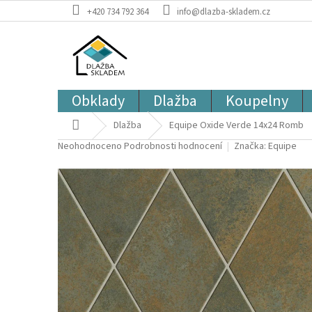
Přejít
+420 734 792 364
info@dlazba-skladem.cz
na
obsah
Obklady
Dlažba
Koupelny
Domů
Dlažba
Equipe Oxide Verde 14x24 Romb
Průměrné
Neohodnoceno
Podrobnosti hodnocení
Značka:
Equipe
hodnocení
produktu
je
0,0
z
5
hvězdiček.