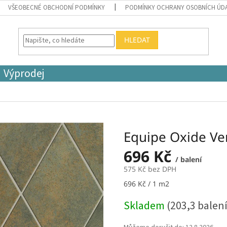
VŠEOBECNÉ OBCHODNÍ PODMÍNKY
PODMÍNKY OCHRANY OSOBNÍCH ÚD
HLEDAT
Výprodej
Equipe Oxide V
696 Kč
/ balení
575 Kč bez DPH
Měrná
696 Kč / 1 m2
cena:
Skladem
(203,3 balení