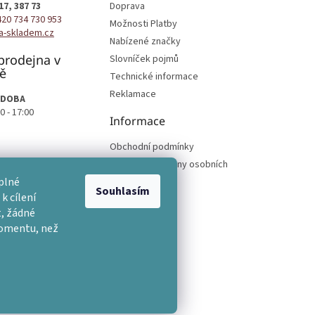
17, 387 73
Doprava
420 734 730 953
Možnosti Platby
a-skladem.cz
Nabízené značky
prodejna v
Slovníček pojmů
ě
Technické informace
Reklamace
 DOBA
0 - 17:00
Informace
Obchodní podmínky
Podmínky ochrany osobních
podmínek
plné
Souhlasím
k cílení
, žádné
momentu, než
na.