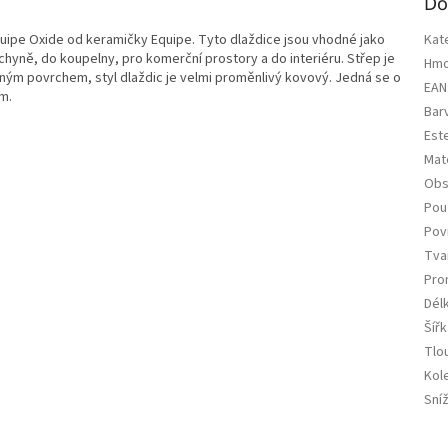
Do
uipe Oxide od keramičky Equipe. Tyto dlaždice jsou vhodné jako
Kat
hyně, do koupelny, pro komerční prostory a do interiéru. Střep je
Hmo
tným povrchem, styl dlaždic je velmi proměnlivý kovový. Jedná se o
EAN
m.
Bar
Est
Mate
Obs
Použ
Pov
Tva
Pro
Dél
Šířk
Tlo
Kol
Sní