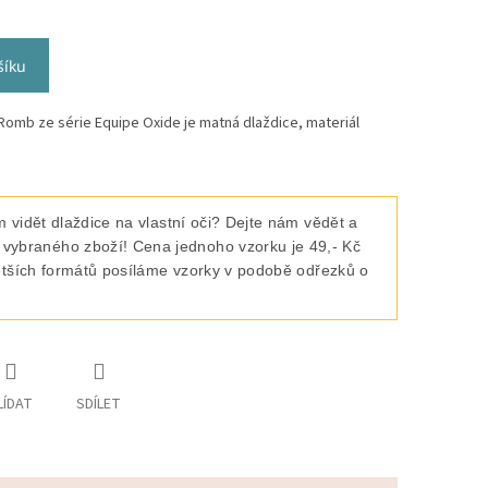
šíku
omb ze série Equipe Oxide je matná dlaždice, materiál
 vidět dlaždice na vlastní oči? Dejte nám vědět a
raného zboží! Cena jednoho vzorku je 49,- Kč
ětších formátů posíláme vzorky v podobě odřezků o
LÍDAT
SDÍLET