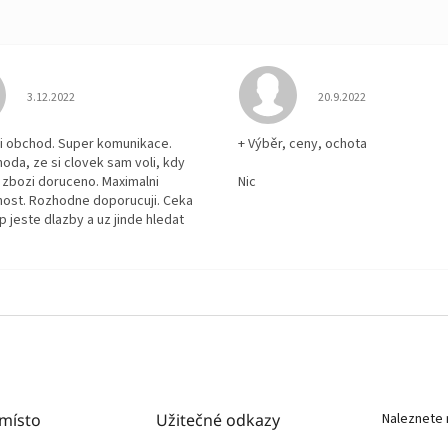
Hodnocení obchodu je 5 z 5 hvězdiček.
Hodnocení obchodu je
3.12.2022
20.9.2022
i obchod. Super komunikace.
+ Výběr, ceny, ochota
hoda, ze si clovek sam voli, kdy
zbozi doruceno. Maximalni
Nic
ost. Rozhodne doporucuji. Ceka
p jeste dlazby a uz jinde hledat
 místo
Užitečné odkazy
Naleznete 