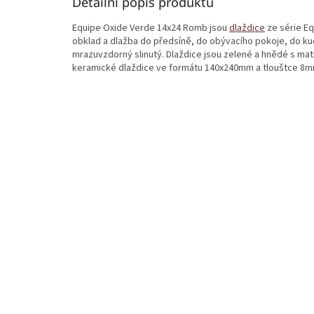
Detailní popis produktu
Equipe Oxide Verde 14x24 Romb jsou
dlaždice
ze série Eq
obklad a dlažba do předsíně, do obývacího pokoje, do kuc
mrazuvzdorný slinutý. Dlaždice jsou zelené a hnědé s ma
keramické dlaždice ve formátu 140x240mm a tlouštce 8m