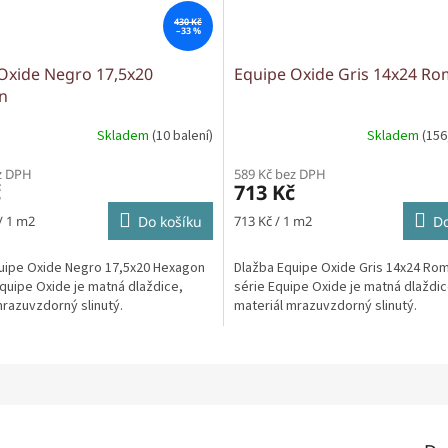
430 Kč
–33 %
Oxide Negro 17,5x20
Equipe Oxide Gris 14x24 R
n
Skladem
(10 balení)
Skladem
(156
z DPH
589 Kč bez DPH
č
713 Kč
Měrná
/ 1 m2
Do košíku
713 Kč / 1 m2
Do
cena:
uipe Oxide Negro 17,5x20 Hexagon
Dlažba Equipe Oxide Gris 14x24 Ro
Equipe Oxide je matná dlaždice,
série Equipe Oxide je matná dlaždic
mrazuvzdorný slinutý.
materiál mrazuvzdorný slinutý.