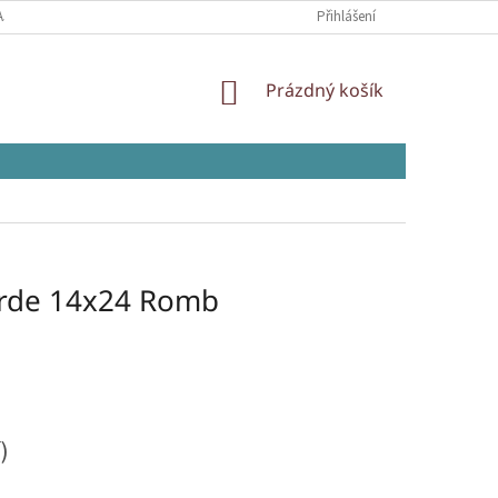
AJŮ
Přihlášení
NÁKUPNÍ
Prázdný košík
KOŠÍK
erde 14x24 Romb
)