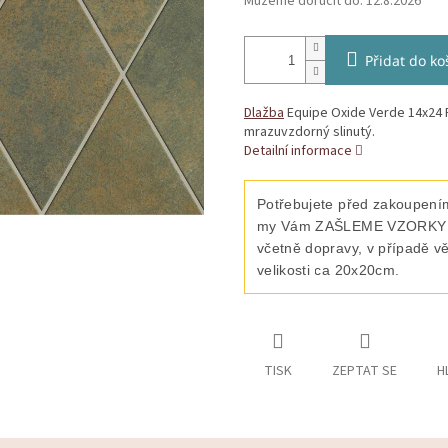
Můžeme doručit do:
12.8.2026
Přidat do ko
Dlažba
Equipe Oxide Verde 14x24 R
mrazuvzdorný slinutý.
Detailní informace
Potřebujete před zakoupením
my Vám ZAŠLEME VZORKY vyb
včetně dopravy, v případě v
velikosti ca 20x20cm.
TISK
ZEPTAT SE
H