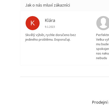
Klára
K
Hodnocení obchodu je 5 z 5 hvězdiček.
9.1.2023
Skvělý výběr, rychle doručeno bez
Perfektn
jediného problému. Doporučuji.
Velka vy
mu bude 
spokojen
nas naku
nebudu
Z
á
p
a
t
Prodejní
í