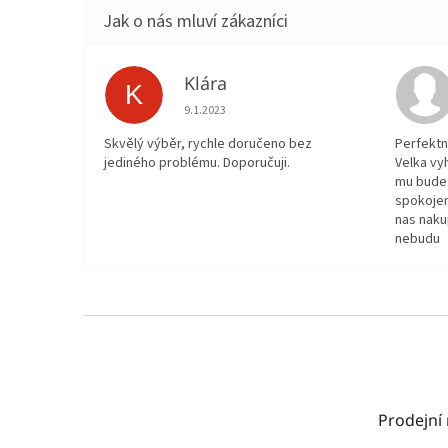
Klára
K
Hodnocení obchodu je 5 z 5 hvězdiček.
9.1.2023
Skvělý výběr, rychle doručeno bez
Perfektn
jediného problému. Doporučuji.
Velka vy
mu bude 
spokojen
nas naku
nebudu
Z
á
p
a
t
Prodejní
í