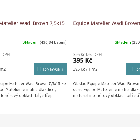
Matelier Wadi Brown 7,5x15
Equipe Matelier Wadi Brown
Skladem
(436,84 balení)
Skladem
(239
z DPH
326 Kč bez DPH
č
395 Kč
Měrná
 m2
Do košíku
395 Kč / 1 m2
Do
cena:
uipe Matelier Wadi Brown 7,5x15 ze
Obklad Equipe Matelier Wadi Brown
pe Matelier je matná dlaždice,
série Equipe Matelier je matná dlaž
nteriérový obklad - bílý střep.
materiál interiérový obklad - bílý st