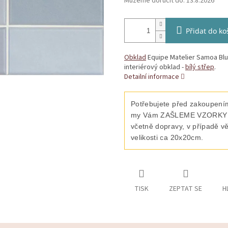
Můžeme doručit do:
13.8.2026
Přidat do ko
Obklad
Equipe Matelier Samoa Blue
interiérový obklad -
bílý střep
.
Detailní informace
Potřebujete před zakoupením
my Vám ZAŠLEME VZORKY vyb
včetně dopravy, v případě v
velikosti ca 20x20cm.
TISK
ZEPTAT SE
H