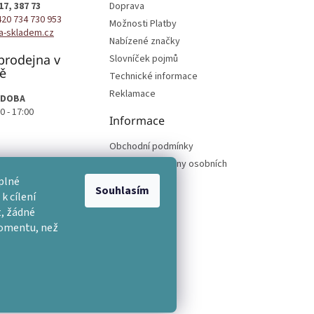
17, 387 73
Doprava
420 734 730 953
Možnosti Platby
a-skladem.cz
Nabízené značky
prodejna v
Slovníček pojmů
ě
Technické informace
Reklamace
 DOBA
0 - 17:00
Informace
Obchodní podmínky
Podmínky ochrany osobních
podmínek
plné
Souhlasím
k cílení
, žádné
momentu, než
na.