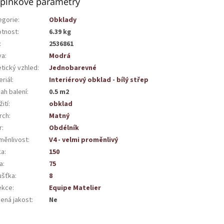
plňkové parametry
egorie
:
Obklady
tnost
:
6.39 kg
:
2536861
va
:
Modrá
etický vzhled
:
Jednobarevné
riál
:
Interiérový obklad - bílý střep
ah balení
:
0.5 m2
ití
:
obklad
rch
:
Matný
r
:
Obdélník
měnlivost
:
V4 - velmi proměnlivý
ka
:
150
a
:
75
ušťka
:
8
ekce
:
Equipe Matelier
žená jakost
:
Ne