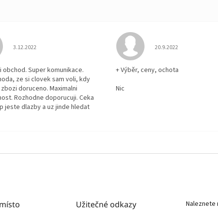
Hodnocení obchodu je 5 z 5 hvězdiček.
Hodnocení obchodu je
3.12.2022
20.9.2022
i obchod. Super komunikace.
+ Výběr, ceny, ochota
hoda, ze si clovek sam voli, kdy
zbozi doruceno. Maximalni
Nic
ost. Rozhodne doporucuji. Ceka
p jeste dlazby a uz jinde hledat
 místo
Užitečné odkazy
Naleznete 