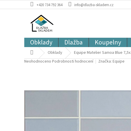
Přejít
+420 734 792 364
info@dlazba-skladem.cz
na
obsah
Obklady
Dlažba
Koupelny
Domů
Obklady
Equipe Matelier Samoa Blue 7,5x
Průměrné
Neohodnoceno
Podrobnosti hodnocení
Značka:
Equipe
hodnocení
produktu
je
0,0
z
5
hvězdiček.