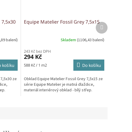
 7,5x30
Equipe Matelier Fossil Grey 7,5x15
Další
produkt
,89 balení)
Skladem
(1106,43 balení)
243 Kč bez DPH
294 Kč
Měrná
 košíku
588 Kč / 1 m2
Do košíku
cena:
 7,5x30 ze
Obklad Equipe Matelier Fossil Grey 7,5x15 ze
dice,
série Equipe Matelier je matná dlaždice,
řep.
materiál interiérový obklad - bílý střep.