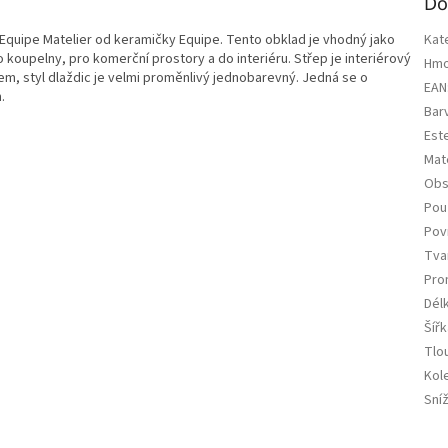
Do
Equipe Matelier od keramičky Equipe. Tento obklad je vhodný jako
Kat
koupelny, pro komerční prostory a do interiéru. Střep je interiérový
Hmo
m, styl dlaždic je velmi proměnlivý jednobarevný. Jedná se o
EAN
.
Bar
Est
Mate
Obs
Použ
Pov
Tva
Pro
Dél
Šířk
Tlo
Kol
Sní