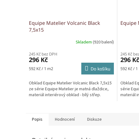
Equipe Matelier Volcanic Black
Equipe 
7,5x15
Skladem
(920 balení)
245 Kč bez DPH
245 Kč be
296 Kč
296 K
Měrná
Měrná
592 Kč / 1 m2
Do košíku
592 Kč / 1
cena:
cena:
Obklad Equipe Matelier Volcanic Black 7,5x15
Obklad Eq
ze série Equipe Matelier je matná dlaždice,
série Equi
materiál interiérový obklad - bílý střep.
materiál i
Popis
Hodnocení
Diskuze