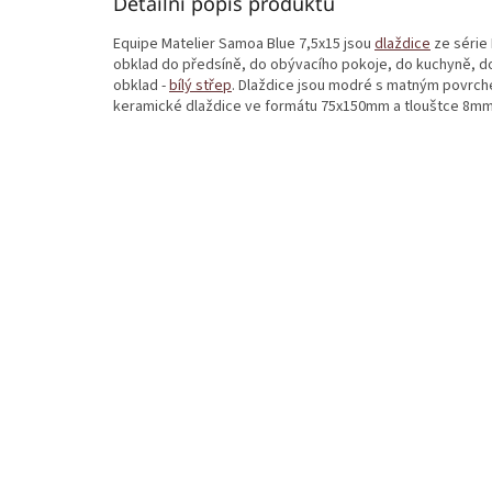
Detailní popis produktu
Equipe Matelier Samoa Blue 7,5x15 jsou
dlaždice
ze série 
obklad do předsíně, do obývacího pokoje, do kuchyně, do 
obklad -
bílý střep
. Dlaždice jsou modré s matným povrche
keramické dlaždice ve formátu 75x150mm a tlouštce 8mm