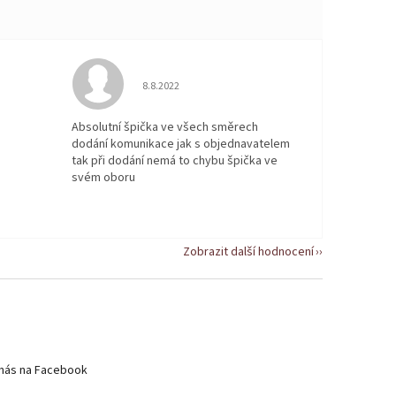
 5 z 5 hvězdiček.
Hodnocení obchodu je 5 z 5 hvězdiček.
8.8.2022
Absolutní špička ve všech směrech
dodání komunikace jak s objednavatelem
tak při dodání nemá to chybu špička ve
svém oboru
Zobrazit další hodnocení
nás na Facebook