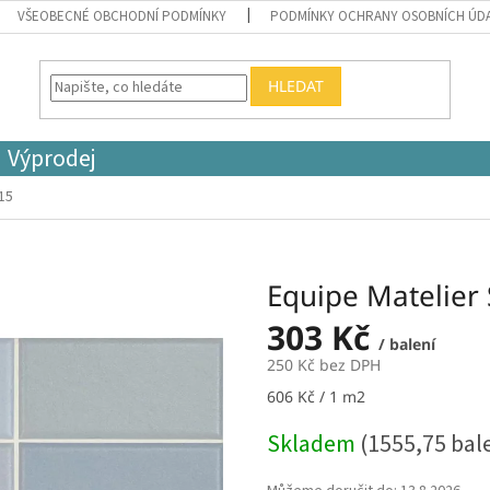
VŠEOBECNÉ OBCHODNÍ PODMÍNKY
PODMÍNKY OCHRANY OSOBNÍCH ÚD
HLEDAT
Výprodej
15
Equipe Matelier
303 Kč
/ balení
250 Kč bez DPH
Měrná
606 Kč / 1 m2
cena:
Skladem
(1555,75 bal