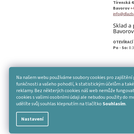
Tírenská 4
Bavorov
+
info@dlazb
Sklad a 
Bavorov
OTEVÍRACÍ
Po - So:
8:3
Na našem webu používáme soubory cookies pro zajištění 
funkčnosti a vašeho pohodlí, k statistickým účelům a také 
reklamy. Bez některých cookies náš web nemůže fungovat
cookies s vašimi osobními údaji ale nebudou použity do 
udělíte svůj souhlas klepnutím na tlačítko
Souhlasím
.
Nastavení
Copyright 2026
Dlažba skladem
. Všechna práva vyhraze