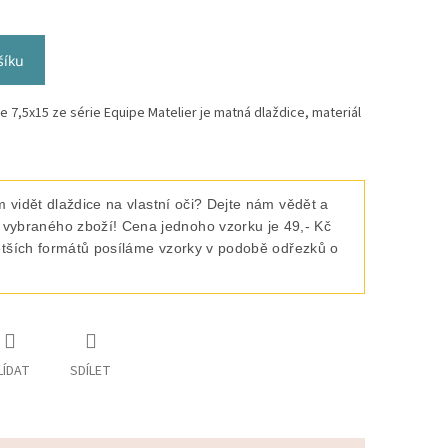
šíku
 7,5x15 ze série Equipe Matelier je matná dlaždice, materiál
 vidět dlaždice na vlastní oči? Dejte nám vědět a
raného zboží! Cena jednoho vzorku je 49,- Kč
ětších formátů posíláme vzorky v podobě odřezků o
LÍDAT
SDÍLET