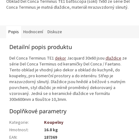
Obklad Del Conca Terminus TE1 battiscopa (sokl) 7x60 ze série Del
Conca Terminus je matná dlaždice, materiál mrazuvzdorný slinutý.
Popis
Hodnocení
Diskuze
Detailní popis produktu
Del Conca Terminus TE1
dekor
Jacquard 30x60 jsou
dlaždice
ze
série Del Conca Terminus od keramičky Del Conca / Faetano.
Tento obklad je vhodný jako dekor a obklad do kuchyně, do
koupelny, pro komerční prostory a do interiéru. Střep je
mrazuvzdorný slinutý. Dlaždice jsou hnědé a béžové s matným
povrchem, styl dlaždic je mírně proměnlivý dekorovaný a
vzorovaný. Jedná se o keramické dlaždice ve formátu
300x600mm a tlouštce 10,3mm.
Doplňkové parametry
Kategorie
:
Koupelny
Hmotnost
:
16.8 kg
EAN
:
187369