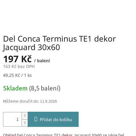
Del Conca Terminus TE1 dekor
Jacquard 30x60
197 Kč
/ balení
163 Kč bez DPH
Měrná
49,25 Kč / 1 ks
cena:
Skladem
(8,5 balení)
Můžeme doručit do:
11.8.2026
Přidat do košíku
Obklad
Del Conca Terminus TE1
dekor
Jacquard 30x60 ze série Del