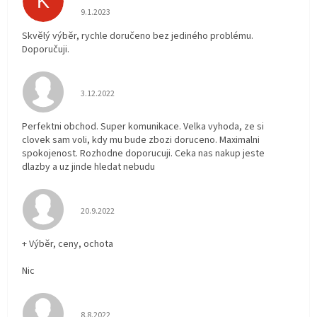
K
Hodnocení obchodu je 5 z 5 hvězdiček.
9.1.2023
Skvělý výběr, rychle doručeno bez jediného problému.
Doporučuji.
Hodnocení obchodu je 5 z 5 hvězdiček.
3.12.2022
Perfektni obchod. Super komunikace. Velka vyhoda, ze si
clovek sam voli, kdy mu bude zbozi doruceno. Maximalni
spokojenost. Rozhodne doporucuji. Ceka nas nakup jeste
dlazby a uz jinde hledat nebudu
Hodnocení obchodu je 5 z 5 hvězdiček.
20.9.2022
+ Výběr, ceny, ochota
Nic
Hodnocení obchodu je 5 z 5 hvězdiček.
8.8.2022