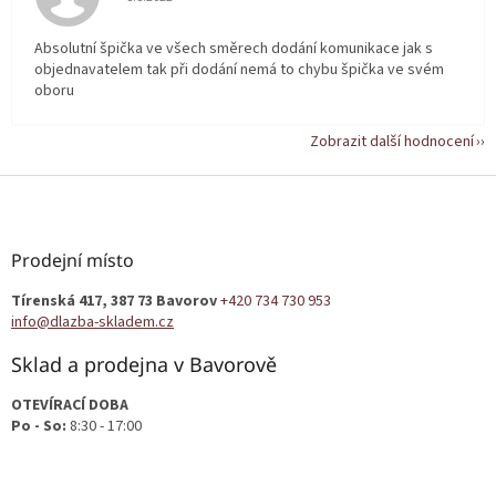
Absolutní špička ve všech směrech dodání komunikace jak s
objednavatelem tak při dodání nemá to chybu špička ve svém
oboru
Zobrazit další hodnocení
Z
á
p
a
Prodejní místo
t
Tírenská 417, 387 73 Bavorov
+420 734 730 953
í
info@dlazba-skladem.cz
Sklad a prodejna v Bavorově
OTEVÍRACÍ DOBA
Po - So:
8:30 - 17:00