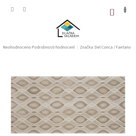
Přejít
na
NÁKUP
obsah
KOŠÍK
Průměrné
Neohodnoceno
Podrobnosti hodnocení
Značka:
Del Conca / Faetano
hodnocení
produktu
je
0,0
z
5
hvězdiček.