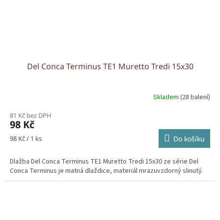
Del Conca Terminus TE1 Muretto Tredi 15x30
Skladem
(28 balení)
81 Kč bez DPH
98 Kč
Měrná
98 Kč / 1 ks
Do košíku
cena:
Dlažba Del Conca Terminus TE1 Muretto Tredi 15x30 ze série Del
Conca Terminus je matná dlaždice, materiál mrazuvzdorný slinutý.