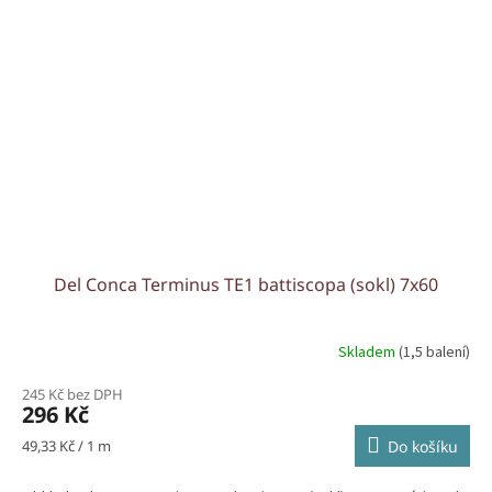
Del Conca Terminus TE1 battiscopa (sokl) 7x60
Skladem
(1,5 balení)
245 Kč bez DPH
296 Kč
Měrná
49,33 Kč / 1 m
Do košíku
cena: