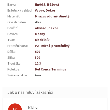
Barva
:
Hnědá
,
Béžová
Estetický vzhled
:
Vzory
,
Dekor
Materiál
:
Mrazuvzdorný slinutý
Obsah balení
:
4 ks
Použití
:
obklad
,
dekor
Povrch
:
Matný
Tvar
:
Obdélník
Proměnlivost
:
V2 - mírně proměnlivý
Délka
:
600
Šířka
:
300
Tloušťka
:
10.3
Kolekce
:
Del Conca Terminus
Snížená jakost
:
Ano
Klára