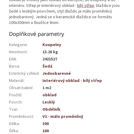
interiéru. Střep je interiérový obklad -
bílý střep
. Dlaždice jsou
šedé s lesklým povrchem, styl dlaždic je málo proměnlivý
jednobarevný. Jedná se o keramické dlaždice ve formátu
100x300mm a tlouštce 8mm.
Doplňkové parametry
Kategorie
:
Koupelny
Hmotnost
:
13.26 kg
EAN
:
2421527
Barva
:
Šedá
Estetický vzhled
:
Jednobarevné
Materiál
:
Interiérový obklad - bílý střep
Obsah balení
:
1 m2
Použití
:
obklad
Povrch
:
Lesklý
Tvar
:
Obdélník
Proměnlivost
:
V1 - málo proměnlivý
Délka
:
300
Šířka
:
100