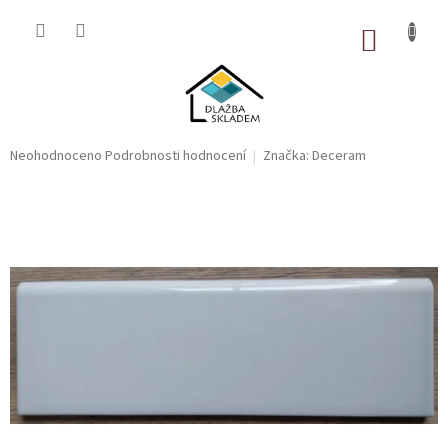
Přejít
na
NÁKUP
obsah
KOŠÍK
Průměrné
Neohodnoceno
Podrobnosti hodnocení
Značka:
Deceram
hodnocení
produktu
je
0,0
z
5
hvězdiček.