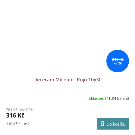
346 Kč
–8 %
Deceram Millefiori Rojo 10x30
Skladem
(41,94 balení)
261 Kč bez DPH
316 Kč
Měrná
316 Kč / 1 m2
Do košíku
cena: