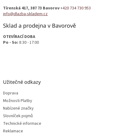
t
Tírenská 417, 387 73 Bavorov
+420 734 730 953
í
info@dlazba-skladem.cz
Sklad a prodejna v Bavorově
OTEVÍRACÍ DOBA
Po - So:
8:30 - 17:00
Užitečné odkazy
Doprava
Možnosti Platby
Nabízené značky
Slovníček pojmů
Technické informace
Reklamace