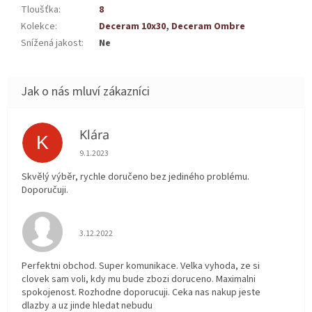
Tloušťka
:
8
Kolekce
:
Deceram 10x30
,
Deceram Ombre
Snížená jakost
:
Ne
Klára
K
Hodnocení obchodu je 5 z 5 hvězdiček.
9.1.2023
Skvělý výběr, rychle doručeno bez jediného problému.
Doporučuji.
Hodnocení obchodu je 5 z 5 hvězdiček.
3.12.2022
Perfektni obchod. Super komunikace. Velka vyhoda, ze si
clovek sam voli, kdy mu bude zbozi doruceno. Maximalni
spokojenost. Rozhodne doporucuji. Ceka nas nakup jeste
dlazby a uz jinde hledat nebudu