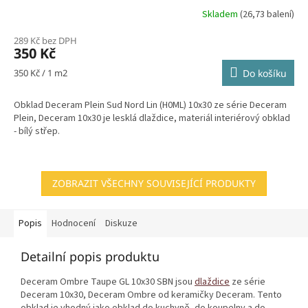
Skladem
(26,73 balení)
289 Kč bez DPH
350 Kč
Měrná
350 Kč / 1 m2
Do košíku
cena:
Obklad Deceram Plein Sud Nord Lin (H0ML) 10x30 ze série Deceram
Plein, Deceram 10x30 je lesklá dlaždice, materiál interiérový obklad
- bílý střep.
ZOBRAZIT VŠECHNY SOUVISEJÍCÍ PRODUKTY
Popis
Hodnocení
Diskuze
Detailní popis produktu
Deceram Ombre Taupe GL 10x30 SBN jsou
dlaždice
ze série
Deceram 10x30, Deceram Ombre od keramičky Deceram. Tento
obklad je vhodný jako obklad do kuchyně, do koupelny a do