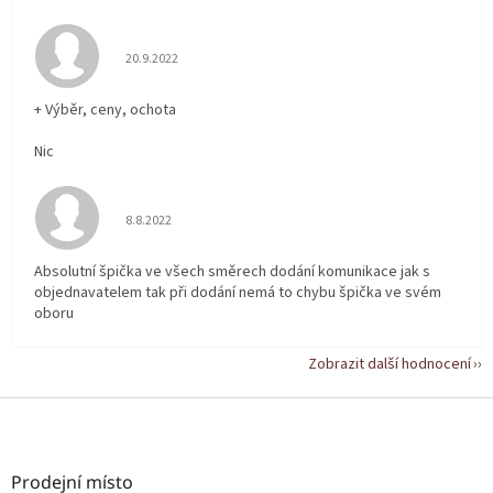
Hodnocení obchodu je 5 z 5 hvězdiček.
20.9.2022
+ Výběr, ceny, ochota
Nic
Hodnocení obchodu je 5 z 5 hvězdiček.
8.8.2022
Absolutní špička ve všech směrech dodání komunikace jak s
objednavatelem tak při dodání nemá to chybu špička ve svém
oboru
Zobrazit další hodnocení
Z
á
p
a
Prodejní místo