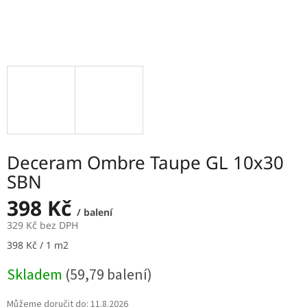
Deceram Ombre Taupe GL 10x30
SBN
398 Kč
/ balení
329 Kč bez DPH
Měrná
398 Kč / 1 m2
cena:
Skladem
(59,79 balení)
Můžeme doručit do:
11.8.2026