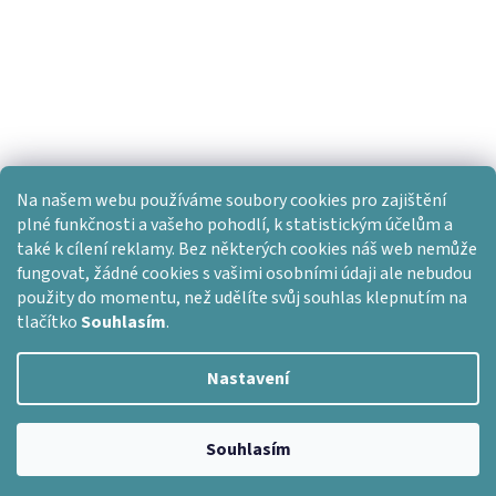
Na našem webu používáme soubory cookies pro zajištění
plné funkčnosti a vašeho pohodlí, k statistickým účelům a
také k cílení reklamy. Bez některých cookies náš web nemůže
fungovat, žádné cookies s vašimi osobními údaji ale nebudou
použity do momentu, než udělíte svůj souhlas klepnutím na
tlačítko
Souhlasím
.
Nastavení
Vytvořil Shoptet
Copyright 2026
Dlažba skladem
. Všechna práva vyhrazena.
Souhlasím