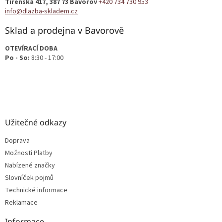
Tírenská 417, 387 73 Bavorov
+420 734 730 953
í
info@dlazba-skladem.cz
Sklad a prodejna v Bavorově
OTEVÍRACÍ DOBA
Po - So:
8:30 - 17:00
Užitečné odkazy
Doprava
Možnosti Platby
Nabízené značky
Slovníček pojmů
Technické informace
Reklamace
Informace