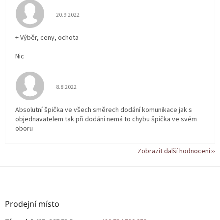
Hodnocení obchodu je 5 z 5 hvězdiček.
20.9.2022
+ Výběr, ceny, ochota
Nic
Hodnocení obchodu je 5 z 5 hvězdiček.
8.8.2022
Absolutní špička ve všech směrech dodání komunikace jak s
objednavatelem tak při dodání nemá to chybu špička ve svém
oboru
Zobrazit další hodnocení
Z
á
p
a
Prodejní místo
t