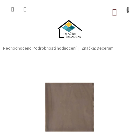
Přejít
na
NÁKUP
obsah
KOŠÍK
Průměrné
Neohodnoceno
Podrobnosti hodnocení
Značka:
Deceram
hodnocení
produktu
je
0,0
z
5
hvězdiček.