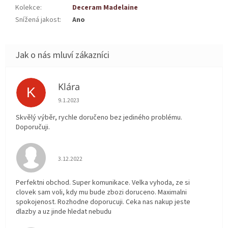
Kolekce
:
Deceram Madelaine
Snížená jakost
:
Ano
Klára
K
Hodnocení obchodu je 5 z 5 hvězdiček.
9.1.2023
Skvělý výběr, rychle doručeno bez jediného problému.
Doporučuji.
Hodnocení obchodu je 5 z 5 hvězdiček.
3.12.2022
Perfektni obchod. Super komunikace. Velka vyhoda, ze si
clovek sam voli, kdy mu bude zbozi doruceno. Maximalni
spokojenost. Rozhodne doporucuji. Ceka nas nakup jeste
dlazby a uz jinde hledat nebudu