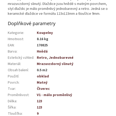
mrazuvzdorný slinutý. Dlaždice jsou hnědé s matným povrchem,
styl dlaždic je málo proměnlivý jednobarevný a retro. Jedná se o
keramické dlaždice ve formátu 123x123mm a tlouštce 9mm.
Doplňkové parametry
Kategorie
:
Koupelny
Hmotnost
:
8.16 kg
EAN
:
170825
Barva
:
Hnědá
Estetický vzhled
:
Retro
,
Jednobarevné
Materiál
:
Mrazuvzdorný slinutý
Obsah balení
:
0.5 m2
Použití
:
obklad
Povrch
:
Matný
Tvar
:
Čtverec
Proměnlivost
:
V1 - málo proměnlivý
Délka
:
123
Šířka
:
123
Tloušťka
:
9