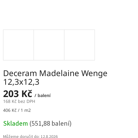
Deceram Madelaine Wenge
12,3x12,3
203 Kč
/ balení
168 Kč bez DPH
Měrná
406 Kč / 1 m2
cena:
Skladem
(551,88 balení)
Můžeme doručit do:
12.8.2026