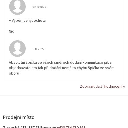
Hodnocení obchodu je 5 z 5 hvězdiček.
20.9.2022
+ Výběr, ceny, ochota
Nic
Hodnocení obchodu je 5 z 5 hvězdiček.
8.8.2022
Absolutní špička ve všech směrech dodání komunikace jak s
objednavatelem tak při dodání nemá to chybu špička ve svém
oboru
Zobrazit další hodnocení
Z
á
p
a
Prodejní místo
t
Tírenská 417, 387 73 Bavorov
+420 734 730 953