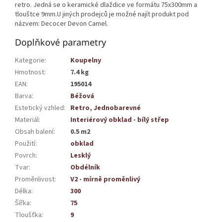
retro. Jedná se o keramické dlaždice ve formátu 75x300mm a
tlouštce 9mm.U jiných prodejců je možné najít produkt pod
názvem: Decocer Devon Camel.
Doplňkové parametry
Kategorie
:
Koupelny
Hmotnost
:
7.4 kg
EAN
:
195014
Barva
:
Béžová
Estetický vzhled
:
Retro
,
Jednobarevné
Materiál
:
Interiérový obklad - bílý střep
Obsah balení
:
0.5 m2
Použití
:
obklad
Povrch
:
Lesklý
Tvar
:
Obdélník
Proměnlivost
:
V2 - mírně proměnlivý
Délka
:
300
Šířka
:
75
Tloušťka
:
9