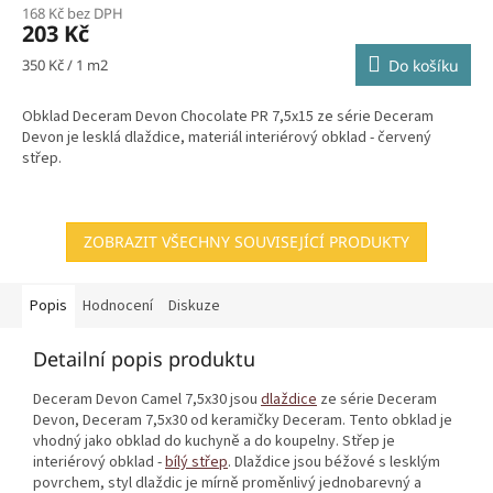
168 Kč bez DPH
203 Kč
Měrná
350 Kč / 1 m2
Do košíku
cena:
Obklad Deceram Devon Chocolate PR 7,5x15 ze série Deceram
Devon je lesklá dlaždice, materiál interiérový obklad - červený
střep.
ZOBRAZIT VŠECHNY SOUVISEJÍCÍ PRODUKTY
Popis
Hodnocení
Diskuze
Detailní popis produktu
Deceram Devon Camel 7,5x30 jsou
dlaždice
ze série Deceram
Devon, Deceram 7,5x30 od keramičky Deceram. Tento obklad je
vhodný jako obklad do kuchyně a do koupelny. Střep je
interiérový obklad -
bílý střep
. Dlaždice jsou béžové s lesklým
povrchem, styl dlaždic je mírně proměnlivý jednobarevný a