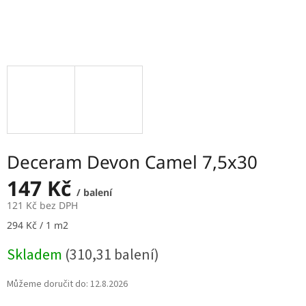
Deceram Devon Camel 7,5x30
147 Kč
/ balení
121 Kč bez DPH
Měrná
294 Kč / 1 m2
cena:
Skladem
(310,31 balení)
Můžeme doručit do:
12.8.2026