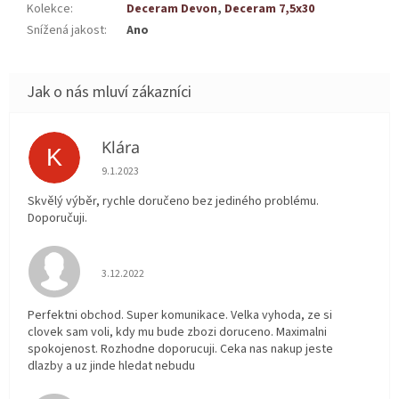
Kolekce
:
Deceram Devon
,
Deceram 7,5x30
Snížená jakost
:
Ano
Klára
K
Hodnocení obchodu je 5 z 5 hvězdiček.
9.1.2023
Skvělý výběr, rychle doručeno bez jediného problému.
Doporučuji.
Hodnocení obchodu je 5 z 5 hvězdiček.
3.12.2022
Perfektni obchod. Super komunikace. Velka vyhoda, ze si
clovek sam voli, kdy mu bude zbozi doruceno. Maximalni
spokojenost. Rozhodne doporucuji. Ceka nas nakup jeste
dlazby a uz jinde hledat nebudu