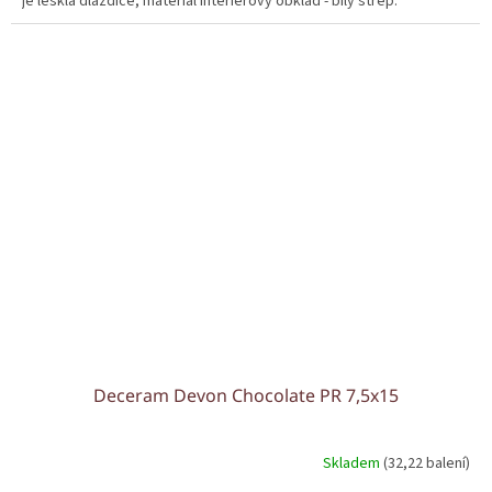
je lesklá dlaždice, materiál interiérový obklad - bílý střep.
Deceram Devon Chocolate PR 7,5x15
Skladem
(32,22 balení)