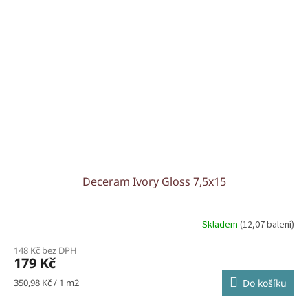
Deceram Ivory Gloss 7,5x15
Skladem
(12,07 balení)
148 Kč bez DPH
179 Kč
Měrná
350,98 Kč / 1 m2
Do košíku
cena: