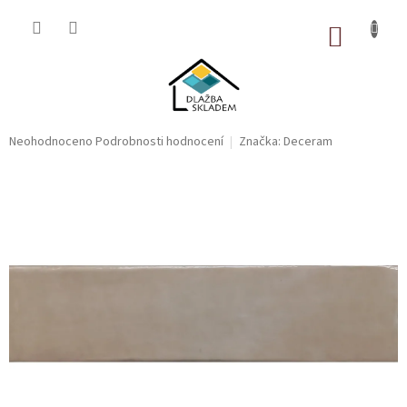
Přejít
na
NÁKUP
obsah
KOŠÍK
Průměrné
Neohodnoceno
Podrobnosti hodnocení
Značka:
Deceram
hodnocení
produktu
je
0,0
z
5
hvězdiček.