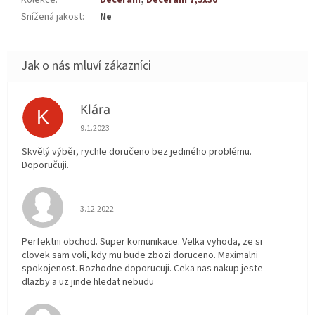
Snížená jakost
:
Ne
Klára
K
Hodnocení obchodu je 5 z 5 hvězdiček.
9.1.2023
Skvělý výběr, rychle doručeno bez jediného problému.
Doporučuji.
Hodnocení obchodu je 5 z 5 hvězdiček.
3.12.2022
Perfektni obchod. Super komunikace. Velka vyhoda, ze si
clovek sam voli, kdy mu bude zbozi doruceno. Maximalni
spokojenost. Rozhodne doporucuji. Ceka nas nakup jeste
dlazby a uz jinde hledat nebudu