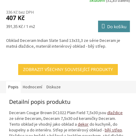
Skladem
(52,83 balení)
336 Kč bez DPH
407 Kč
Měrná
391,35 Kč / 1 m2
Do košíku
cena:
Obklad Deceram Indian Slate Sand 13x33,3 ze série Deceram je
matná dlaždice, materiál interiérový obklad - bílý střep.
ZOBRAZIT VŠECHNY SOUVISEJÍCÍ PRODUKTY
Popis
Hodnocení
Diskuze
Detailní popis produktu
Deceram Cougar Brown DC1022 Plain Field 7,5x30 jsou
dlaždice
ze série Deceram, Deceram 7,5x30 od keramičky Deceram.
Tento obklad je vhodný jako obklad a
dekor
do kuchyně, do
koupelny a do interiéru. Střep je interiérový obklad -
bílý střep
.
Dlaždice jsou hnědé a béžové s lesklým povrchem, styl dlaždic