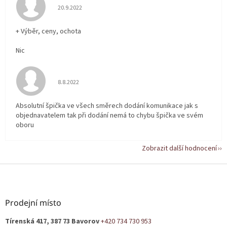
Hodnocení obchodu je 5 z 5 hvězdiček.
20.9.2022
+ Výběr, ceny, ochota
Nic
Hodnocení obchodu je 5 z 5 hvězdiček.
8.8.2022
Absolutní špička ve všech směrech dodání komunikace jak s
objednavatelem tak při dodání nemá to chybu špička ve svém
oboru
Zobrazit další hodnocení
Z
á
p
a
Prodejní místo
t
Tírenská 417, 387 73 Bavorov
+420 734 730 953
í