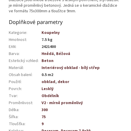
je mírně proměnlivý betonový. Jedná se o keramické dlaždice
ve formátu 75x300mm a tlouštce 9mm.
Doplňkové parametry
Kategorie
:
Koupelny
Hmotnost
:
7.5 kg
EAN
:
2421400
Barva
:
Hnědá
,
Béžová
Estetický vzhled
:
Beton
Materiál
:
Interiérový obklad - bílý střep
Obsah balení
:
0.5 m2
Použití
:
obklad
,
dekor
Povrch
:
Lesklý
Tvar
:
Obdélník
Proměnlivost
:
V2 - mírně proměnlivý
Délka
:
300
Šířka
:
75
Tloušťka
:
9
Kolekce
:
Deceram
,
Deceram 7,5x30