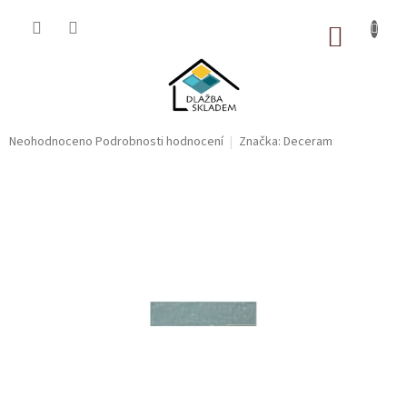
Přejít
na
NÁKUP
obsah
KOŠÍK
Průměrné
Neohodnoceno
Podrobnosti hodnocení
Značka:
Deceram
hodnocení
produktu
je
0,0
z
5
hvězdiček.