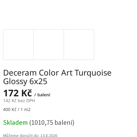
Deceram Color Art Turquoise
Glossy 6x25
172 Kč
/ balení
142 Kč bez DPH
Měrná
400 Kč / 1 m2
cena:
Skladem
(1010,75 balení)
Můžeme doručit do:
13.8.2026