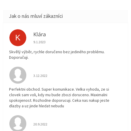
Klára
K
Hodnocení obchodu je 5 z 5 hvězdiček.
9.1.2023
Skvělý výběr, rychle doručeno bez jediného problému.
Doporučuji.
Hodnocení obchodu je 5 z 5 hvězdiček.
3.12.2022
Perfektni obchod. Super komunikace. Velka vyhoda, ze si
clovek sam voli, kdy mu bude zbozi doruceno. Maximalni
spokojenost. Rozhodne doporucuji. Ceka nas nakup jeste
dlazby a uz jinde hledat nebudu
Hodnocení obchodu je 5 z 5 hvězdiček.
20.9.2022