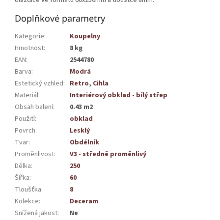
Doplňkové parametry
Kategorie
:
Koupelny
Hmotnost
:
8 kg
EAN
:
2544780
Barva
:
Modrá
Estetický vzhled
:
Retro
,
Cihla
Materiál
:
Interiérový obklad - bílý střep
Obsah balení
:
0.43 m2
Použití
:
obklad
Povrch
:
Lesklý
Tvar
:
Obdélník
Proměnlivost
:
V3 - středně proměnlivý
Délka
:
250
Šířka
:
60
Tloušťka
:
8
Kolekce
:
Deceram
Snížená jakost
:
Ne