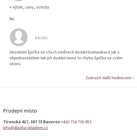
+ Výběr, ceny, ochota
Nic
Hodnocení obchodu je 5 z 5 hvězdiček.
8.8.2022
Absolutní špička ve všech směrech dodání komunikace jak s
objednavatelem tak při dodání nemá to chybu špička ve svém
oboru
Zobrazit další hodnocení
Z
á
p
a
Prodejní místo
t
Tírenská 417, 387 73 Bavorov
+420 734 730 953
í
info@dlazba-skladem.cz