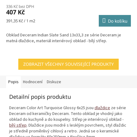
336 Kč bez DPH
407 Kč
Měrná
391,35 Kč / 1 m2
Do košíku
cena:
Obklad Deceram Indian Slate Sand 13x33,3 ze série Deceram je
matná dlaždice, materiál interiérový obklad - bílý střep.
ZOBRAZIT VŠECHNY SOUVISEJÍCÍ PRODUKTY
Popis
Hodnocení
Diskuze
Detailní popis produktu
Deceram Color Art Turquoise Glossy 6x25 jsou
dlaždice
ze série
Deceram od keramičky Deceram. Tento obklad je vhodný jako
obklad do kuchyně a do koupelny. Střep je interiérový obklad -
bílý střep
. Dlaždice jsou modré s lesklým povrchem, styl dlaždic
je středně proměnlivý cihlový a retro. Jedná se o keramické
dlaždice ve formátu 60x250mm a tlouštce 8mm.