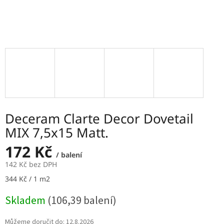
Deceram Clarte Decor Dovetail
MIX 7,5x15 Matt.
172 Kč
/ balení
142 Kč bez DPH
Měrná
344 Kč / 1 m2
cena:
Skladem
(106,39 balení)
Můžeme doručit do:
12.8.2026