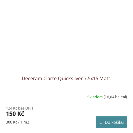
Deceram Clarte Quicksilver 7,5x15 Matt.
Skladem
(16,84 balení)
124 Kč bez DPH
150 Kč
Měrná
300 Kč / 1 m2
Do košíku
cena: