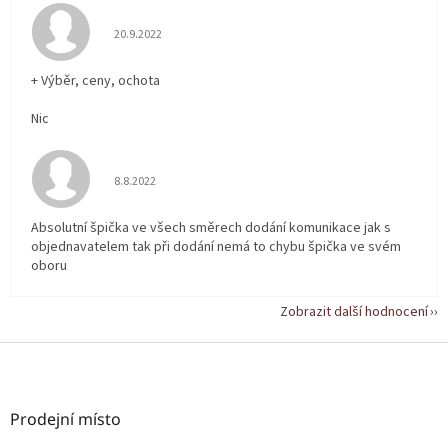
Hodnocení obchodu je 5 z 5 hvězdiček.
20.9.2022
+ Výběr, ceny, ochota
Nic
Hodnocení obchodu je 5 z 5 hvězdiček.
8.8.2022
Absolutní špička ve všech směrech dodání komunikace jak s
objednavatelem tak při dodání nemá to chybu špička ve svém
oboru
Zobrazit další hodnocení
Z
á
p
a
Prodejní místo
t