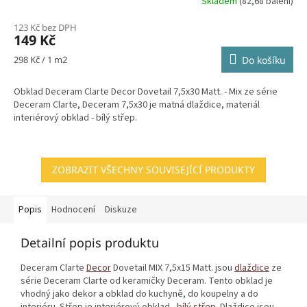
Skladem
(82,68 balení)
123 Kč bez DPH
149 Kč
Měrná
298 Kč / 1 m2
Do košíku
cena:
Obklad Deceram Clarte Decor Dovetail 7,5x30 Matt. - Mix ze série
Deceram Clarte, Deceram 7,5x30 je matná dlaždice, materiál
interiérový obklad - bílý střep.
ZOBRAZIT VŠECHNY SOUVISEJÍCÍ PRODUKTY
Popis
Hodnocení
Diskuze
Detailní popis produktu
Deceram Clarte
Decor
Dovetail MIX 7,5x15 Matt. jsou
dlaždice
ze
série Deceram Clarte od keramičky Deceram. Tento obklad je
vhodný jako dekor a obklad do kuchyně, do koupelny a do
interiéru. Střep je interiérový obklad -
bílý střep
. Dlaždice jsou