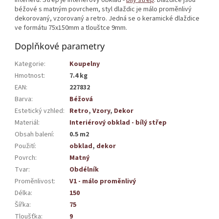
béžové s matným povrchem, styl dlaždic je málo proměnlivý
dekorovaný, vzorovaný a retro. Jedná se o keramické dlaždice
ve formátu 75x150mm a tlouštce 9mm.
Doplňkové parametry
Kategorie
:
Koupelny
Hmotnost
:
7.4 kg
EAN
:
227832
Barva
:
Béžová
Estetický vzhled
:
Retro
,
Vzory
,
Dekor
Materiál
:
Interiérový obklad - bílý střep
Obsah balení
:
0.5 m2
Použití
:
obklad
,
dekor
Povrch
:
Matný
Tvar
:
Obdélník
Proměnlivost
:
V1 - málo proměnlivý
Délka
:
150
Šířka
:
75
Tloušťka
:
9