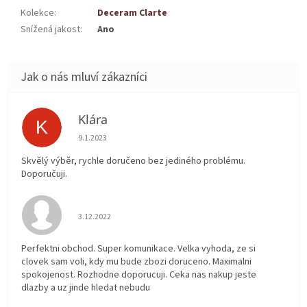
Kolekce
:
Deceram Clarte
Snížená jakost
:
Ano
Klára
K
Hodnocení obchodu je 5 z 5 hvězdiček.
9.1.2023
Skvělý výběr, rychle doručeno bez jediného problému.
Doporučuji.
Hodnocení obchodu je 5 z 5 hvězdiček.
3.12.2022
Perfektni obchod. Super komunikace. Velka vyhoda, ze si
clovek sam voli, kdy mu bude zbozi doruceno. Maximalni
spokojenost. Rozhodne doporucuji. Ceka nas nakup jeste
dlazby a uz jinde hledat nebudu