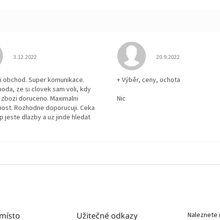
Hodnocení obchodu je 5 z 5 hvězdiček.
Hodnocení obchodu je
3.12.2022
20.9.2022
i obchod. Super komunikace.
+ Výběr, ceny, ochota
hoda, ze si clovek sam voli, kdy
zbozi doruceno. Maximalni
Nic
ost. Rozhodne doporucuji. Ceka
p jeste dlazby a uz jinde hledat
 místo
Užitečné odkazy
Naleznete 