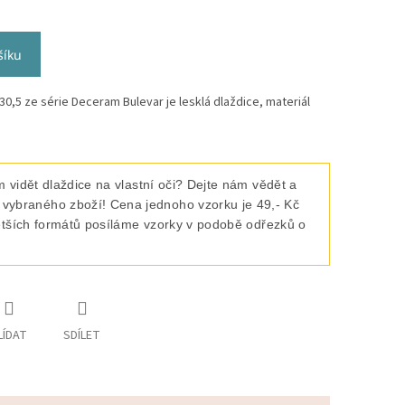
šíku
,5 ze série Deceram Bulevar je lesklá dlaždice, materiál
 vidět dlaždice na vlastní oči? Dejte nám vědět a
raného zboží! Cena jednoho vzorku je 49,- Kč
ětších formátů posíláme vzorky v podobě odřezků o
LÍDAT
SDÍLET