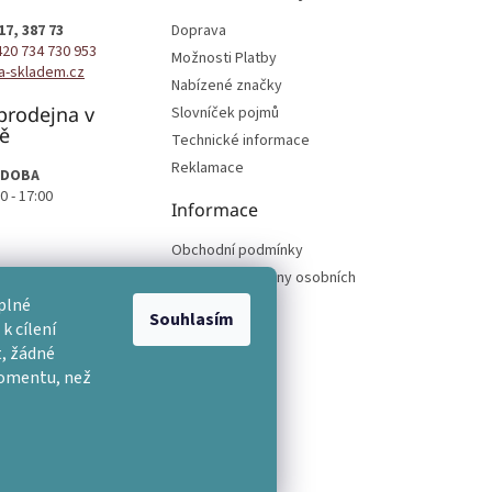
17, 387 73
Doprava
420 734 730 953
Možnosti Platby
a-skladem.cz
Nabízené značky
prodejna v
Slovníček pojmů
ě
Technické informace
Reklamace
 DOBA
0 - 17:00
Informace
Obchodní podmínky
Podmínky ochrany osobních
podmínek
plné
Souhlasím
k cílení
, žádné
momentu, než