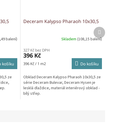
30,5
Deceram Kalypso Pharaoh 10x30,5
Další
produkt
,49 balení)
Skladem
(108,15 balení)
327 Kč bez DPH
396 Kč
Měrná
 košíku
396 Kč / 1 m2
Do košíku
cena:
30,5 ze
Obklad Deceram Kalypso Pharaoh 10x30,5 ze
ždice,
série Deceram Bulevar, Deceram Hysen je
řep.
lesklá dlaždice, materiál interiérový obklad -
bílý střep.