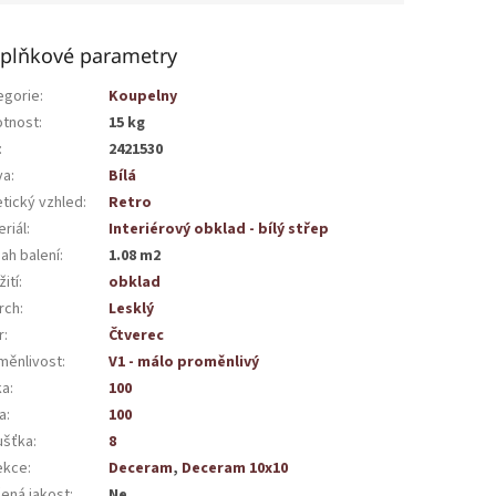
plňkové parametry
egorie
:
Koupelny
tnost
:
15 kg
:
2421530
va
:
Bílá
etický vzhled
:
Retro
riál
:
Interiérový obklad - bílý střep
ah balení
:
1.08 m2
ití
:
obklad
rch
:
Lesklý
r
:
Čtverec
měnlivost
:
V1 - málo proměnlivý
ka
:
100
a
:
100
ušťka
:
8
ekce
:
Deceram
,
Deceram 10x10
žená jakost
:
Ne