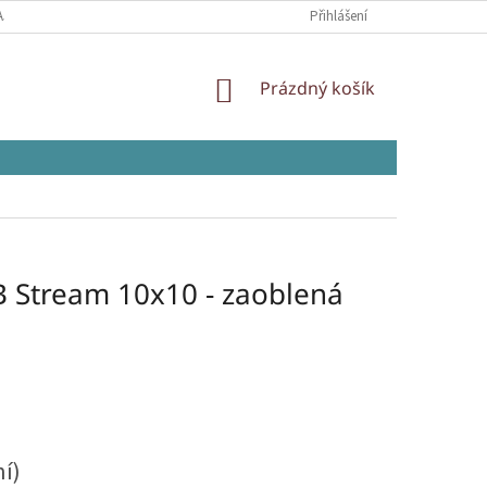
AJŮ
Přihlášení
NÁKUPNÍ
Prázdný košík
KOŠÍK
B Stream 10x10 - zaoblená
ní)