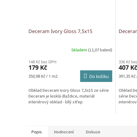
Deceram Ivory Gloss 7,5x15
Deceram
Skladem
(12,07 balení)
148 Kč bez DPH
336 Kč be
179 Kč
407 K
Měrná
Měrná
350,98 Kč / 1 m2
Do košíku
391,35 Kč 
cena:
cena:
Obklad Deceram Ivory Gloss 7,5x15 ze série
Obklad De
Deceram je lesklá dlaždice, materiál
série Dec
interiérový obklad - bílý střep.
interiérov
Popis
Hodnocení
Diskuze