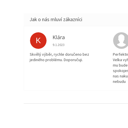
Klára
K
Hodnocení obchodu je 5 z 5 hvězdiček.
9.1.2023
Skvělý výběr, rychle doručeno bez
Perfektn
jediného problému. Doporučuji.
Velka vy
mu bude 
spokojen
nas naku
nebudu
Z
á
p
a