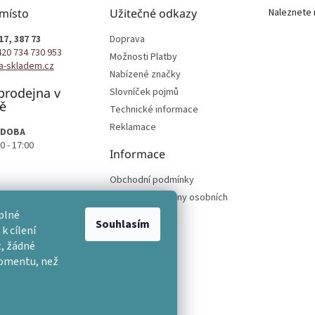
 místo
Užitečné odkazy
Naleznete 
17, 387 73
Doprava
420 734 730 953
Možnosti Platby
a-skladem.cz
Nabízené značky
prodejna v
Slovníček pojmů
ě
Technické informace
Reklamace
 DOBA
0 - 17:00
Informace
Obchodní podmínky
Podmínky ochrany osobních
podmínek
plné
Souhlasím
k cílení
, žádné
momentu, než