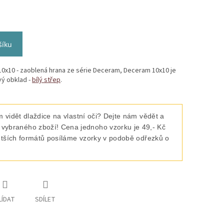
šíku
0x10 - zaoblená hrana ze série Deceram, Deceram 10x10 je
vý obklad -
bílý střep
.
 vidět dlaždice na vlastní oči? Dejte nám vědět a
raného zboží! Cena jednoho vzorku je 49,- Kč
ětších formátů posíláme vzorky v podobě odřezků o
LÍDAT
SDÍLET