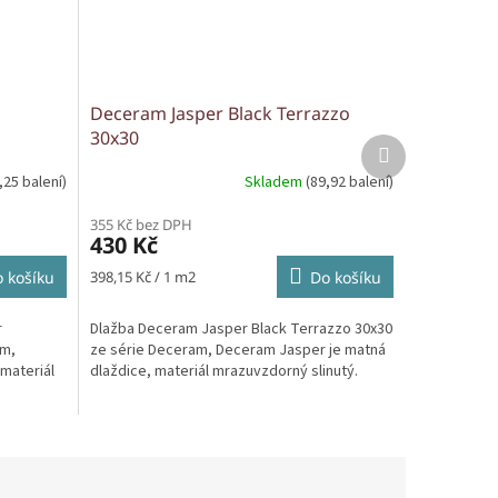
Deceram Jasper Black Terrazzo
30x30
Další
produkt
,25 balení)
Skladem
(89,92 balení)
355 Kč bez DPH
430 Kč
Měrná
 košíku
398,15 Kč / 1 m2
Do košíku
cena:
r
Dlažba Deceram Jasper Black Terrazzo 30x30
am,
ze série Deceram, Deceram Jasper je matná
materiál
dlaždice, materiál mrazuvzdorný slinutý.