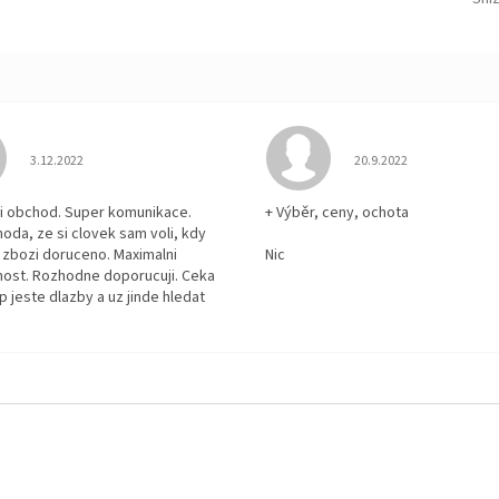
Hodnocení obchodu je 5 z 5 hvězdiček.
Hodnocení obchodu je
3.12.2022
20.9.2022
i obchod. Super komunikace.
+ Výběr, ceny, ochota
hoda, ze si clovek sam voli, kdy
zbozi doruceno. Maximalni
Nic
ost. Rozhodne doporucuji. Ceka
p jeste dlazby a uz jinde hledat