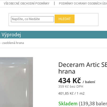
VŠEOBECNÉ OBCHODNÍ PODMÍNKY
PODMÍNKY OCHRANY OSOBNÍCH ÚD
HLEDAT
Výprodej
- zaoblená hrana
Deceram Artic S
hrana
434 Kč
/ balení
359 Kč bez DPH
Měrná
401,85 Kč / 1 m2
cena:
Skladem
(139,38 bale