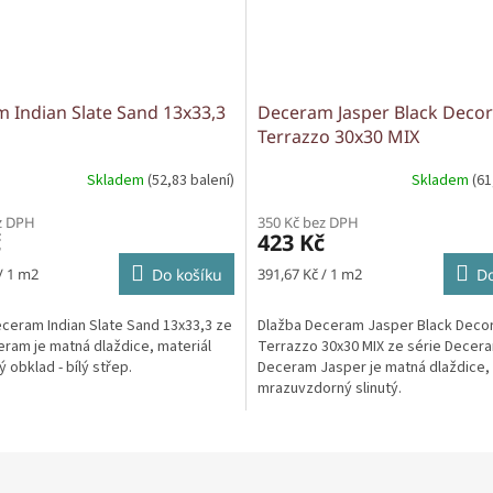
 Indian Slate Sand 13x33,3
Deceram Jasper Black Decor
Terrazzo 30x30 MIX
Skladem
(52,83 balení)
Skladem
(61
z DPH
350 Kč bez DPH
č
423 Kč
Měrná
/ 1 m2
Do košíku
391,67 Kč / 1 m2
Do
cena:
ceram Indian Slate Sand 13x33,3 ze
Dlažba Deceram Jasper Black Deco
eram je matná dlaždice, materiál
Terrazzo 30x30 MIX ze série Decer
ý obklad - bílý střep.
Deceram Jasper je matná dlaždice, 
mrazuvzdorný slinutý.