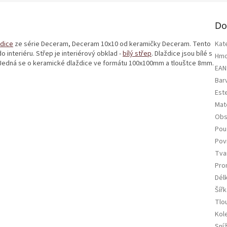
Do
ždice
ze série Deceram, Deceram 10x10 od keramičky Deceram. Tento
Kat
 interiéru. Střep je interiérový obklad -
bílý střep
. Dlaždice jsou bílé s
Hmo
. Jedná se o keramické dlaždice ve formátu 100x100mm a tlouštce 8mm.
EAN
Bar
Est
Mate
Obs
Použ
Pov
Tva
Pro
Dél
Šířk
Tlo
Kol
Sní