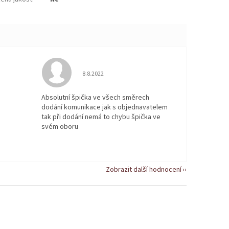
 5 z 5 hvězdiček.
Hodnocení obchodu je 5 z 5 hvězdiček.
8.8.2022
Absolutní špička ve všech směrech
dodání komunikace jak s objednavatelem
tak při dodání nemá to chybu špička ve
svém oboru
Zobrazit další hodnocení