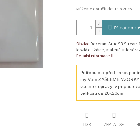
Můžeme doručit do:
13.8.2026
Přidat do ko
Obklad
Deceram Artic SB Stream 1
lesklá dlaždice, materiál interiéro
Detailní informace
Potřebujete před zakoupením
my Vám ZAŠLEME VZORKY vyb
včetně dopravy, v případě v
velikosti ca 20x20cm.
TISK
ZEPTAT SE
H