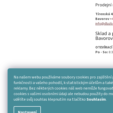
t
Prodejní
í
Tírenská 4
Bavorov
+
info@dlazb
Sklad a 
Bavorov
OTEVÍRACÍ
Po - So:
8:3
Na našem webu používáme soubory cookies pro zajištění 
funkčnosti a vašeho pohodlí, k statistickým účelům a také 
reklamy. Bez některých cookies náš web nemůže fungovat
cookies s vašimi osobními údaji ale nebudou použity do 
udělíte svůj souhlas klepnutím na tlačítko
Souhlasím
.
Nastavení