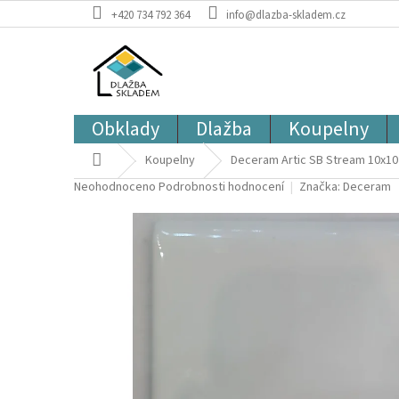
Přejít
+420 734 792 364
info@dlazba-skladem.cz
na
obsah
Obklady
Dlažba
Koupelny
Domů
Koupelny
Deceram Artic SB Stream 10x10 
Průměrné
Neohodnoceno
Podrobnosti hodnocení
Značka:
Deceram
hodnocení
produktu
je
0,0
z
5
hvězdiček.