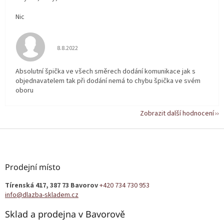
Nic
Hodnocení obchodu je 5 z 5 hvězdiček.
8.8.2022
Absolutní špička ve všech směrech dodání komunikace jak s
objednavatelem tak při dodání nemá to chybu špička ve svém
oboru
Zobrazit další hodnocení
Z
á
p
a
Prodejní místo
t
Tírenská 417, 387 73 Bavorov
+420 734 730 953
í
info@dlazba-skladem.cz
Sklad a prodejna v Bavorově