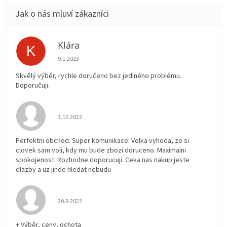
Klára
K
Hodnocení obchodu je 5 z 5 hvězdiček.
9.1.2023
Skvělý výběr, rychle doručeno bez jediného problému.
Doporučuji.
Hodnocení obchodu je 5 z 5 hvězdiček.
3.12.2022
Perfektni obchod. Super komunikace. Velka vyhoda, ze si
clovek sam voli, kdy mu bude zbozi doruceno. Maximalni
spokojenost. Rozhodne doporucuji. Ceka nas nakup jeste
dlazby a uz jinde hledat nebudu
Hodnocení obchodu je 5 z 5 hvězdiček.
20.9.2022
+ Výběr, ceny, ochota