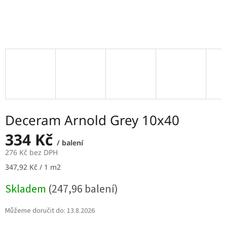
Deceram Arnold Grey 10x40
334 Kč
/ balení
276 Kč bez DPH
Měrná
347,92 Kč / 1 m2
cena:
Skladem
(247,96 balení)
Můžeme doručit do:
13.8.2026