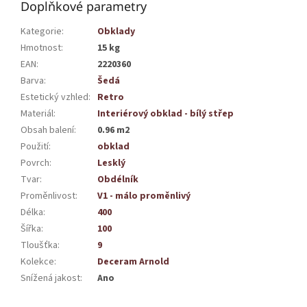
Doplňkové parametry
Kategorie
:
Obklady
Hmotnost
:
15 kg
EAN
:
2220360
Barva
:
Šedá
Estetický vzhled
:
Retro
Materiál
:
Interiérový obklad - bílý střep
Obsah balení
:
0.96 m2
Použití
:
obklad
Povrch
:
Lesklý
Tvar
:
Obdélník
Proměnlivost
:
V1 - málo proměnlivý
Délka
:
400
Šířka
:
100
Tloušťka
:
9
Kolekce
:
Deceram Arnold
Snížená jakost
:
Ano