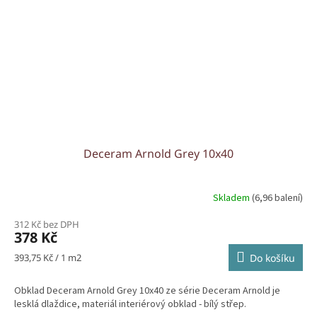
Deceram Arnold Grey 10x40
Skladem
(6,96 balení)
312 Kč bez DPH
378 Kč
Měrná
393,75 Kč / 1 m2
Do košíku
cena:
Obklad Deceram Arnold Grey 10x40 ze série Deceram Arnold je
lesklá dlaždice, materiál interiérový obklad - bílý střep.