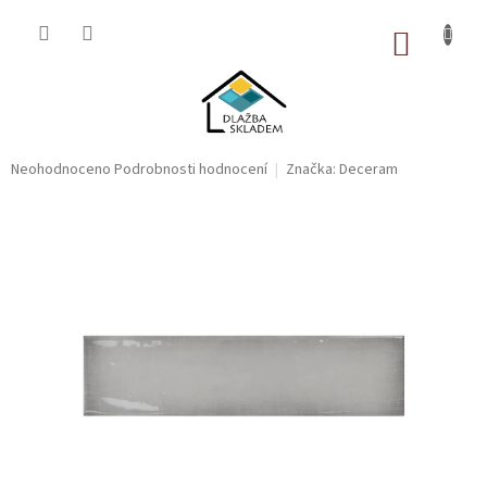
Přejít
na
NÁKUP
obsah
KOŠÍK
Průměrné
Neohodnoceno
Podrobnosti hodnocení
Značka:
Deceram
hodnocení
produktu
je
0,0
z
5
hvězdiček.