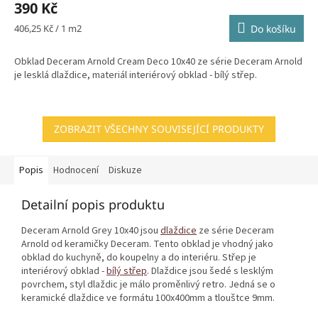
390 Kč
Měrná
406,25 Kč / 1 m2
Do košíku
cena:
Obklad Deceram Arnold Cream Deco 10x40 ze série Deceram Arnold
je lesklá dlaždice, materiál interiérový obklad - bílý střep.
ZOBRAZIT VŠECHNY SOUVISEJÍCÍ PRODUKTY
Popis
Hodnocení
Diskuze
Detailní popis produktu
Deceram Arnold Grey 10x40 jsou
dlaždice
ze série Deceram
Arnold od keramičky Deceram. Tento obklad je vhodný jako
obklad do kuchyně, do koupelny a do interiéru. Střep je
interiérový obklad -
bílý střep
. Dlaždice jsou šedé s lesklým
povrchem, styl dlaždic je málo proměnlivý retro. Jedná se o
keramické dlaždice ve formátu 100x400mm a tlouštce 9mm.