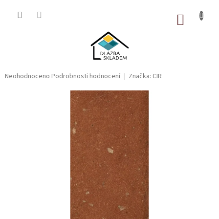
Přejít
na
NÁKUP
obsah
KOŠÍK
Průměrné
Neohodnoceno
Podrobnosti hodnocení
Značka:
CIR
hodnocení
produktu
je
0,0
z
5
hvězdiček.