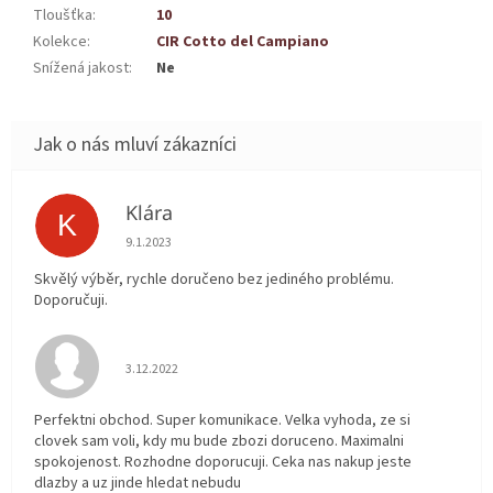
Tloušťka
:
10
Kolekce
:
CIR Cotto del Campiano
Snížená jakost
:
Ne
Klára
K
Hodnocení obchodu je 5 z 5 hvězdiček.
9.1.2023
Skvělý výběr, rychle doručeno bez jediného problému.
Doporučuji.
Hodnocení obchodu je 5 z 5 hvězdiček.
3.12.2022
Perfektni obchod. Super komunikace. Velka vyhoda, ze si
clovek sam voli, kdy mu bude zbozi doruceno. Maximalni
spokojenost. Rozhodne doporucuji. Ceka nas nakup jeste
dlazby a uz jinde hledat nebudu