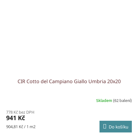
CIR Cotto del Campiano Giallo Umbria 20x20
Skladem
(62 balení)
778 Kč bez DPH
941 Kč
Měrná
904,81 Kč / 1 m2
Do košíku
cena: