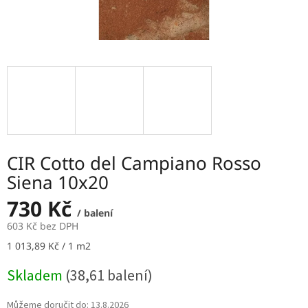
CIR Cotto del Campiano Rosso
Siena 10x20
730 Kč
/ balení
603 Kč bez DPH
Měrná
1 013,89 Kč / 1 m2
cena:
Skladem
(38,61 balení)
Můžeme doručit do:
13.8.2026