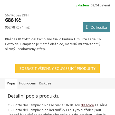
Skladem
(63,94 balení)
567 Kč bez DPH
686 Kč
Měrná
952,78 Kč / 1 m2
Do košíku
cena:
Dlažba CIR Cotto del Campiano Giallo Umbria 10x20 ze série CIR
Cotto del Campiano je matná dlaždice, materiál mrazuvzdorný
slinutý - probarvený střep.
ZOBRAZIT VŠECHNY SOUVISEJÍCÍ PRODUKTY
Popis
Hodnocení
Diskuze
Detailní popis produktu
CIR Cotto del Campiano Rosso Siena 10x20 jsou
dlaždice
ze série
CIR Cotto del Campiano od keramičky CIR. Tyto dlaždice jsou
vhodné jako dlažba do obývacího pokoje a do interiéru. Střep je