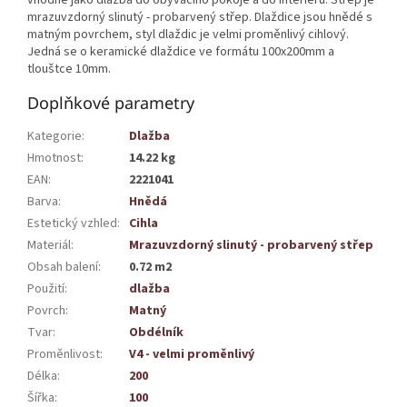
mrazuvzdorný slinutý - probarvený střep. Dlaždice jsou hnědé s
matným povrchem, styl dlaždic je velmi proměnlivý cihlový.
Jedná se o keramické dlaždice ve formátu 100x200mm a
tlouštce 10mm.
Doplňkové parametry
Kategorie
:
Dlažba
Hmotnost
:
14.22 kg
EAN
:
2221041
Barva
:
Hnědá
Estetický vzhled
:
Cihla
Materiál
:
Mrazuvzdorný slinutý - probarvený střep
Obsah balení
:
0.72 m2
Použití
:
dlažba
Povrch
:
Matný
Tvar
:
Obdélník
Proměnlivost
:
V4 - velmi proměnlivý
Délka
:
200
Šířka
:
100