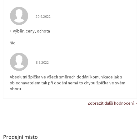
Hodnocení obchodu je 5 z 5 hvězdiček.
20.9.2022
+ Výběr, ceny, ochota
Nic
Hodnocení obchodu je 5 z 5 hvězdiček.
8.8.2022
Absolutní špička ve všech směrech dodání komunikace jak s
objednavatelem tak při dodání nemá to chybu špička ve svém
oboru
Zobrazit další hodnocení
Z
á
p
a
Prodejní místo