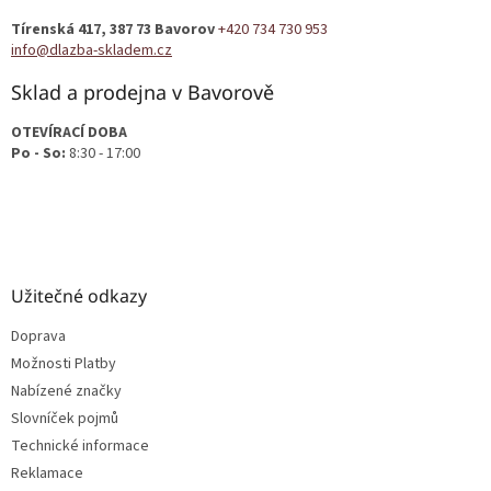
t
Tírenská 417, 387 73 Bavorov
+420 734 730 953
í
info@dlazba-skladem.cz
Sklad a prodejna v Bavorově
OTEVÍRACÍ DOBA
Po - So:
8:30 - 17:00
Užitečné odkazy
Doprava
Možnosti Platby
Nabízené značky
Slovníček pojmů
Technické informace
Reklamace