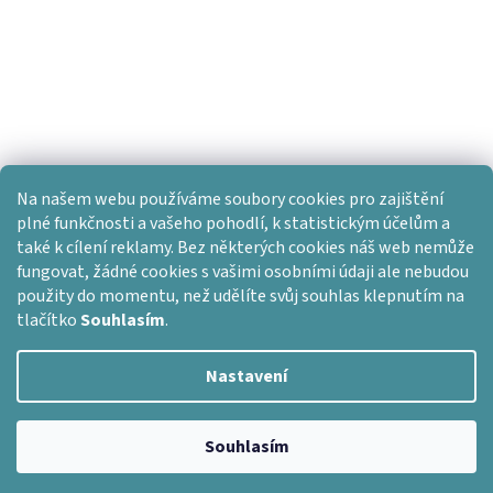
Na našem webu používáme soubory cookies pro zajištění
plné funkčnosti a vašeho pohodlí, k statistickým účelům a
také k cílení reklamy. Bez některých cookies náš web nemůže
fungovat, žádné cookies s vašimi osobními údaji ale nebudou
použity do momentu, než udělíte svůj souhlas klepnutím na
tlačítko
Souhlasím
.
Nastavení
Vytvořil Shoptet
Copyright 2026
Dlažba skladem
. Všechna práva vyhrazena.
Souhlasím