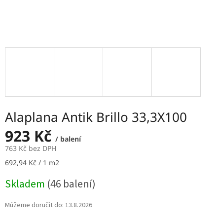
Alaplana Antik Brillo 33,3X100
923 Kč
/ balení
763 Kč bez DPH
Měrná
692,94 Kč / 1 m2
cena:
Skladem
(46 balení)
Můžeme doručit do:
13.8.2026