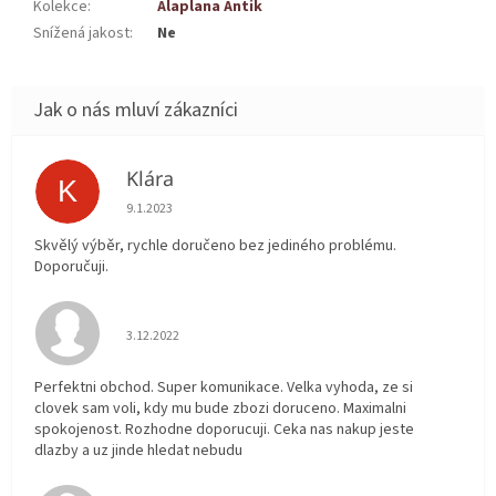
Kolekce
:
Alaplana Antik
Snížená jakost
:
Ne
Klára
K
Hodnocení obchodu je 5 z 5 hvězdiček.
9.1.2023
Skvělý výběr, rychle doručeno bez jediného problému.
Doporučuji.
Hodnocení obchodu je 5 z 5 hvězdiček.
3.12.2022
Perfektni obchod. Super komunikace. Velka vyhoda, ze si
clovek sam voli, kdy mu bude zbozi doruceno. Maximalni
spokojenost. Rozhodne doporucuji. Ceka nas nakup jeste
dlazby a uz jinde hledat nebudu