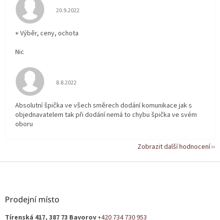
Hodnocení obchodu je 5 z 5 hvězdiček.
20.9.2022
+ Výběr, ceny, ochota
Nic
Hodnocení obchodu je 5 z 5 hvězdiček.
8.8.2022
Absolutní špička ve všech směrech dodání komunikace jak s
objednavatelem tak při dodání nemá to chybu špička ve svém
oboru
Zobrazit další hodnocení
Z
á
p
a
Prodejní místo
t
Tírenská 417, 387 73 Bavorov
+420 734 730 953