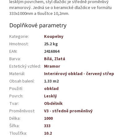
lesklým povrchem, styl dlaždic je středně proměnlivý
mramorový. Jedná se o keramické dlaždice ve formátu
333x1000mm a tlouštce 10,2mm.
Doplňkové parametry
Kategorie
:
Koupelny
Hmotnost
:
25.2 kg
EAN
:
2416864
Barva
:
Bílá
,
Zlatá
Estetický vzhled
:
Mramor
Materiál
:
Interiérový obklad - červený střep
Obsah balení
:
1.33 m2
Použití
:
obklad
Povrch
:
Lesklý
Tvar
:
Obdélník
Proměnlivost
:
V3 - středně proměnlivý
Délka
:
1000
Šířka
:
333
Tloušťka
:
10.2