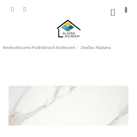
Přejít
na
NÁKUP
obsah
KOŠÍK
Průměrné
Neohodnoceno
Podrobnosti hodnocení
Značka:
Alaplana
hodnocení
produktu
je
0,0
z
5
hvězdiček.